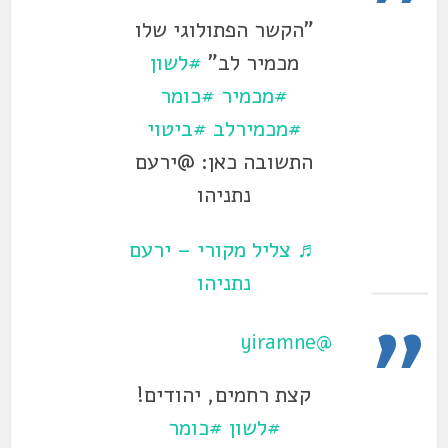
"הקשר הפתולוגי שלו
מכמיר לב"
#לשון
#מכמיר
#כומר
#מכמירלב
#ביטוי
התשובה כאן: @ירעם
נתניהו
♬ צליל מקורי – ירעם
נתניהו
@yiramne
קצת רחמים, יהודים!
#לשון
#כומר