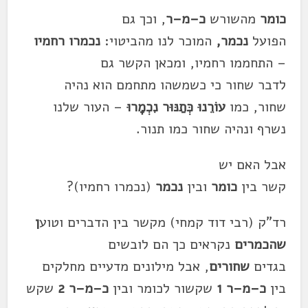
כ
ו
מ
ר
מ
השו
ר
ש
כ
–
מ
–
ר
, ו
כ
ך גם
הפועל
נ
כ
מ
ר
,
ה
מ
ו
כ
ר
לנו
מ
הביטוי:
נ
כ
מ
ר
ו
ר
ח
מ
יו
– התח
מ
מ
ו
ר
ח
מ
יו, ו
מ
כ
אן הקש
ר
גם
לדב
ר
שחו
ר
כ
י
כ
ש
מ
שהו
מ
תח
מ
ם הוא נהיה
שחו
ר
,
כ
מ
ו
עוֹ
ר
ֵנוּ
כ
ְּתַנּוּ
ר
נִ
כ
מ
ר
וּ
– העו
ר
שלנו
נש
ר
ף ונהיה שחו
ר
כ
מ
ו תנו
ר
.
אבל האם יש
קש
ר
בין
כ
ו
מ
ר
ובין
נ
כ
מ
ר
(נ
כ
מ
ר
ו
ר
ח
מ
יו)?
ר
ד"ק (
ר
בי דוד ק
מ
חי)
מ
קש
ר
בין הדב
ר
ים וטוע
ן
שה
כ
מ
ר
ים
נק
ר
אים
כ
ך הם לובשים
בגדים
שחו
ר
ים
, אבל
מ
ילונים
מ
דעיים
מ
חלקים
בין
כ
–
מ
–
ר
1
שקשו
ר
ל
כ
ו
מ
ר
ובין
כ
–
מ
–
ר
2
שקש