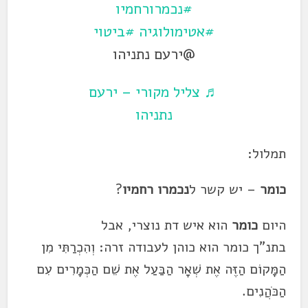
#נכמרורחמיו
#אטימולוגיה
#ביטוי
@ירעם נתניהו
♬ צליל מקורי – ירעם
נתניהו
תמלול:
כ
ו
מ
ר
– יש קש
ר
ל
נ
כ
מ
ר
ו
ר
ח
מ
יו
?
היום
כ
ו
מ
ר
הוא איש דת נוצ
ר
י, אבל
בתנ"ך
כ
ו
מ
ר
הוא
כ
והן לעבודה ז
ר
ה: וְהִ
כ
ר
ַתִּי
מ
ִן
הַ
מ
ָּקוֹם הַזֶּה אֶת שְׁאָ
ר
הַבַּעַל אֶת שֵׁם הַ
כ
מ
ר
ִים עִם
הַ
כ
ֹּהֲנִים.