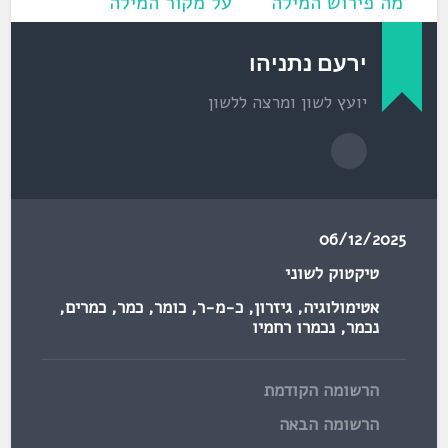
מה פירוש המילה
על מקור המילה
ואם באמת מקורה
וכו'
בשפה העברית
ירעם נתניהו
יועץ לשון ומרצה ללשון
06/12/2025
טיקטוק לשוני
אטימולוגיה
,
גיזרון
,
כ-מ-ר
,
כומר
,
כמר
,
כמרים
,
נכמר
,
נכמרו רחמיו
הרשומה הקודמת
הרשומה הבאה