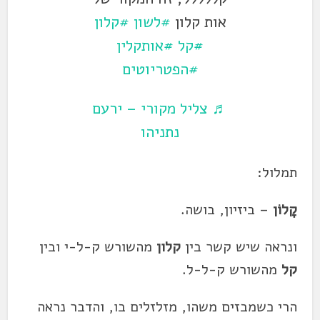
אות קלון
#לשון
#קלון
#קל
#אותקלין
#הפטריוטים
♬ צליל מקורי – ירעם
נתניהו
תמלול:
קָלוֹן
– ביזיון, בושה.
ונראה שיש קשר בין
קלון
מהשורש ק-ל-י ובין
קל
מהשורש ק-ל-ל.
הרי כשמבזים משהו, מזלזלים בו, והדבר נראה