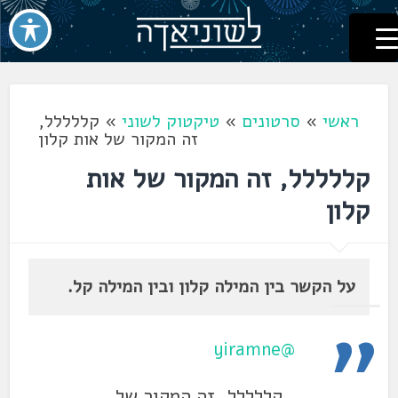
לשוניאדה
עברית. לשון. שפה
דלג
לתוכן
ראשי
»
סרטונים
»
טיקטוק לשוני
»
קללללל,
זה המקור של אות קלון
קללללל, זה המקור של אות
קלון
על הקשר בין המילה קלון ובין המילה קל.
@yiramne
קללללל, זה המקור של