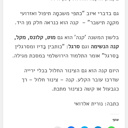
גם בדברי איוב "כתפי משכמָה תיפול ואזרועי
מקנָה תישבר" – קנה הוא כנראה חלק מן היד.
בלשון המשנה 'קנה' הוא גם
מוט, קלונס, מקל,
קנה הנשימה
וגם
סרגל
: "כותבין בַּדיו ומסרגלין
בַּסרגל" אומר התלמוד הירושלמי במסכת מגילה.
היום קנה הוא גם הצינור החלול בכלי ירייה
שדרכו עובר הקלע. קנה – צינור חלול – רך
כגבעול או קשה כצינור מתכת.
כתבה: נורית אלרואי
שתף