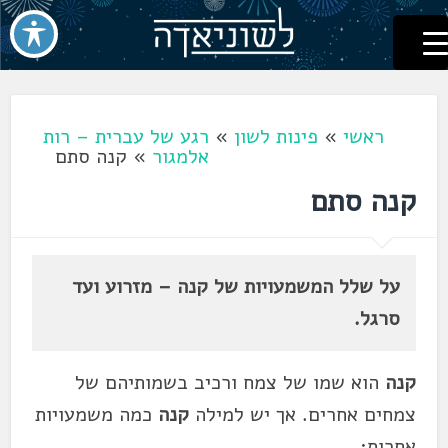
לשוניאדה
עברית. לשון. שפה
דלג
לתוכן
ראשי
»
פינות לשון
»
רגע של עברית – רות
אלמגור
»
קנה סתם
קנה סתם
על שלל המשמעויות של קנה – מזרוע ועד
סרגל.
קנה
הוא שמו של צמח ורכיב בשמותיהם של
צמחים אחרים. אך יש למילה
קנה
כמה משמעויות
אחרות: