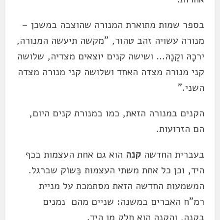
בספר שמות מתוארת המנורה שהוצבה במשכן –
מנורה עשויה זהב טהור, "מקשה תיעשה המנורה,
ירכָהּ וקָנָהּ… ושישה קנים יוצאים מצדיה, שלושה
קני מנורה מצדה האחד ושלושה קני מנורה מצדה
השני."
הקנים במנורה הזאת, כמו במנורת קנים היום,
הם הזרועות.
בעברית החדשה
קנה
הוא גם אחת העצמות בכף
היד, וכן כל אחת משתי העצמות בַּשוֹק שברגל.
המשמעות החדשה הזאת מסתמכת על מניית
רמ"ח האברים במשנה: שניים מהם נמנים
בקנה, והקנה הוא חלק מן היד.