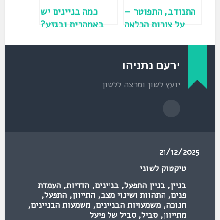
ש
)
התנודב, התפוטר –
כמה בניינים יש
על צורות הכלאה
באמהרית ובגזע?
בעברית ימינו וגם
בתנ"ך
ירעם נתניהו
יועץ לשון ומרצה ללשון
21/12/2025
טיקטוק לשוני
בניין
,
בניין התפעל
,
בניינים
,
הדדיות
,
העמדת
פנים
,
התהוות ושינוי מצב
,
התייוון
,
התפעל
,
חנוכה
,
משמעויות הבניינים
,
משמעות הבניינים
,
מתייוון
,
סביל
,
סביל של פיעל