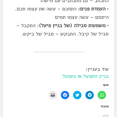
התכתב – גם מתכתבים עם מישהו
•
העמדת פנים:
התחכם – עשה את עצמו חכם.
היתמם – עשה עצמו תמים
•
משמעות סבילה (של בניין פיעל)
: התקבל –
סביל של קיבל. התבקש – סביל של ביקש.
עוד בעניין:
בניין
התפעל
או נתפעל
שתף
ל
ל
ל
ל
י
ח
ח
ח
ח
ש
י
י
צ
י
ל
צ
צ
ו
צ
ל
אהבתי
ה
ה
כ
ה
ח
ל
ל
ד
ל
ו
ש
ש
י
ש
ץ
טוען...
י
י
ל
י
כ