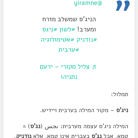
@yiramne
הניג'ס שמשלב מזרח
ומערב!
#לשון
#ניגס
#נודניק
#אטימולוגיה
#ערבית
♬ צליל מקורי – ירעם
נתניהו
תמלול:
ניג'ס
– מקור המילה בערבית ויידיש.
המילה ניג'ס עצמה מערבית: نجس (
נג'ס
) =
טמא, אבל
נג'ס
בעברית אינו טמא, אלא
נודניק
,