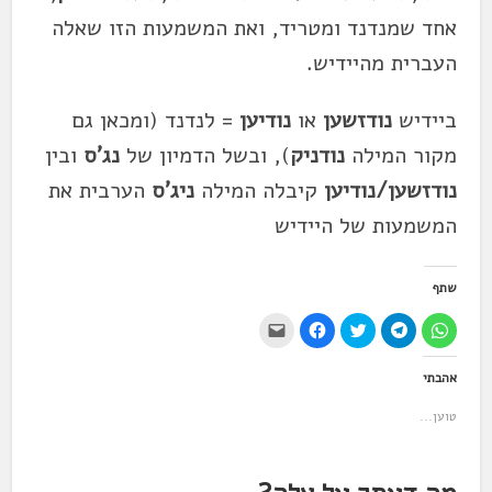
אחד שמנדנד ומטריד, ואת המשמעות הזו שאלה
העברית מהיידיש.
ביידיש
נודזשען
או
נודיען
= לנדנד (ומכאן גם
מקור המילה
נודניק
), ובשל הדמיון של
נג'ס
ובין
נודזשען/נודיען
קיבלה המילה
ניג'ס
הערבית את
המשמעות של היידיש
שתף
ל
ל
ל
ל
י
ח
ח
ח
ח
ש
י
י
צ
י
ל
צ
צ
ו
צ
ל
אהבתי
ה
ה
כ
ה
ח
ל
ל
ד
ל
ו
ש
ש
י
ש
ץ
טוען...
י
י
ל
י
כ
ת
ת
ש
ת
ד
ו
ו
ת
ו
י
ף
ף
ף
ף
ל
ב
ב
ב
ב
ש
-
-
ט
פ
ל