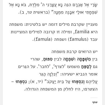
שָׂרַי אֶל אַבְרָם הִנֵּה נָא עֲצָרַנִי ה' מִלֶּדֶת, בֹּא נָא אֶל
שִׁפְחָתִי אוּלַי אִבָּנֶה מִמֶּנָּה" (בראשית טז, ב).
מעניין שקרבת מילים דומה יש בלטינית: משפחה
היא familia, ומילה זו קרובה למילים המציינות
עבד (famulus) ושפחה (famula).
יש הרואים קרבת משפחה
בין
מִשְׁפָּחָה
ו
שִׁפְחָה
לבין
סִפּוּחַ
, שהרי
גם
לְסַפֵּחַ
משמעו 'לצרף', 'לחבר'. על הגֵּרים
אומר הנביא ישעיהו: "וְנִלְוָה הַגֵּר
עֲלֵיהֶם
וְנִסְפְּחוּ
עַל בֵּית יַעֲקֹב" (יד, א);
נִסְפְּחוּ
–
הצטרפו, היו לחלק מן המשפחה הגדולה.
שתף