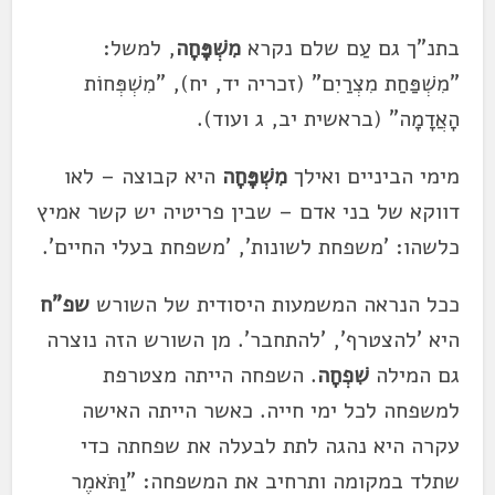
בתנ"ך גם עַם שלם נקרא
מִשְׁפָּחָה
, למשל:
"מִשְׁפַּחַת מִצְרַיִם" (זכריה יד, יח), "מִשְׁפְּחוֹת
הָאֲדָמָה" (בראשית יב, ג ועוד).
מימי הביניים ואילך
מִשְׁפָּחָה
היא קבוצה – לאו
דווקא של בני אדם – שבין פריטיה יש קשר אמיץ
כלשהו: 'משפחת לשונות', 'משפחת בעלי החיים'.
ככל הנראה המשמעות היסודית של השורש
שפ"ח
היא 'להצטרף', 'להתחבר'. מן השורש הזה נוצרה
גם המילה
שִׁפְחָה
. השפחה הייתה מצטרפת
למשפחה לכל ימי חייה. כאשר הייתה האישה
עקרה היא נהגה לתת לבעלה את שפחתה כדי
שתלד במקומה ותרחיב את המשפחה: "וַתֹּאמֶר