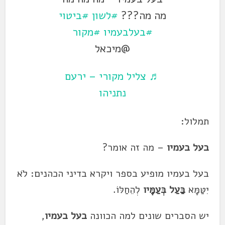
מה מה???
#לשון
#ביטוי
#בעלבעמיו
#מקור
@מיכאל
♬ צליל מקורי – ירעם
נתניהו
תמלול:
בעל בעמיו
– מה זה אומר?
בעל בעמיו מופיע בספר ויקרא בדיני הכהנים: לֹא
יִטַּמָּא
בַּעַל בְּעַמָּיו
לְהֵחַלּוֹ.
יש הסברים שונים למה הכוונה
בעל בעמיו
,