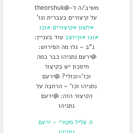
משיב/ה ל-@theorshuk
על קיצורים בעברית וגו'
#לשון
#קיצורים
#וכו
#וגו
#וכיוצב
עוד בעניין:
נ"ב – גלו מה הפירוש:
@ירעם נתניהו כבר כמה
חיסכון יש בקיצור
וכו'=וכולי? @ירעם
נתניהו וכו' – הרחבה על
הקיצור הזה: @ירעם
נתניהו
♬ צליל מקורי – ירעם
נתניהו