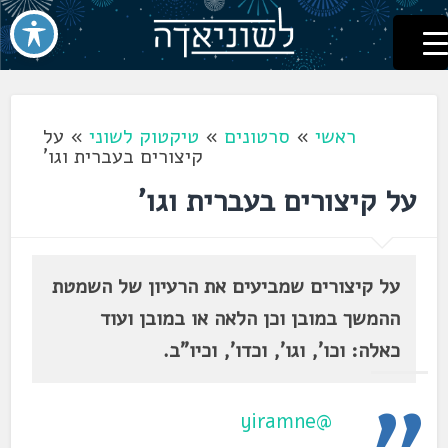
לשוניאדה
עברית. לשון. שפה
דלג
לתוכן
ראשי
»
סרטונים
»
טיקטוק לשוני
»
על
קיצורים בעברית וגו'
על קיצורים בעברית וגו'
על קיצורים שמביעים את הרעיון של השמטת
ההמשך במובן וכן הלאה או במובן ועוד
כאלה: וכו', וגו', וכדו', וכיו"ב.
@yiramne