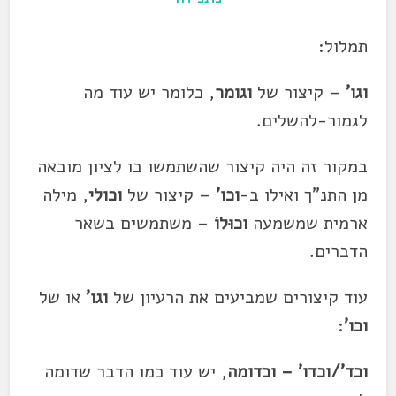
תמלול:
וגו'
– קיצור של
וגומר
, כלומר יש עוד מה
לגמור-להשלים.
במקור זה היה קיצור שהשתמשו בו לציון מובאה
מן התנ"ך ואילו ב-
וכו'
– קיצור של
וכולי
, מילה
ארמית שמשמעה
וכוּלוֹ
– משתמשים בשאר
הדברים.
עוד קיצורים שמביעים את הרעיון של
וגו'
או של
וכו'
:
וכד'/וכדו' –
וכדומה
, יש עוד כמו הדבר שדומה