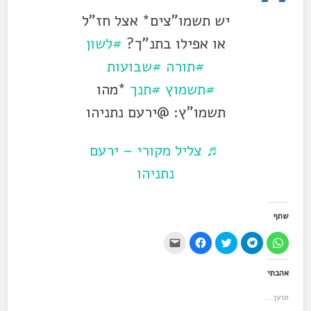
יש תשמו"צים* אצל חז"ל
או אפילו בתנ"ך?
#לשון
#תורה
#שבועות
#תשמוץ
#תנך
*מהו
תשמו"ץ: @ירעם נתניהו
♬ צליל מקורי – ירעם
נתניהו
שתף
ל
ל
ל
ל
י
ח
ח
ח
ח
ש
י
י
צ
י
ל
צ
צ
ו
צ
ל
אהבתי
ה
ה
כ
ה
ח
ל
ל
ד
ל
ו
ש
ש
י
ש
ץ
טוען...
י
י
ל
י
כ
ת
ת
ש
ת
ד