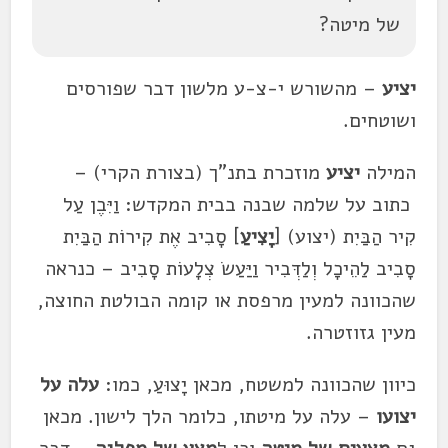
של מיטה?
יציע
– מהשורש י-צ-ע מלשון דבר שפורסים
ושוטחים.
המילה
יציע
מוזכרת בתנ"ך (בצורת הקרי) –
כתוב על שלמה שבנה בבית המקדש: וַיִּבֶן עַל
קִיר הַבַּיִת (יצוע) [
יָצִיעַ
] סָבִיב אֶת קִירוֹת הַבַּיִת
סָבִיב לַהֵיכָל וְלַדְּבִיר וַיַּעַשׂ צְלָעוֹת סָבִיב – כנראה
שהכוונה למעין מרפסת או קומה הבולטת החוצה,
מעין גזוזטרה.
כיוון שהכוונה למשטח, מכאן יָצוּעַ, כמו:
עלה על
יצועו
– עלה על מיטתו, כלומר הלך לישון. מכאן