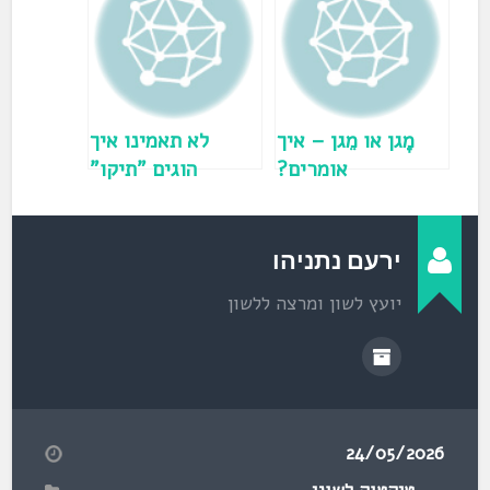
ת
ח
ב
ח
ל
ו
ן
ח
ד
ש
)
מָגן או מֵגן – איך
לא תאמינו איך
אומרים?
הוגים "תיקו"
ירעם נתניהו
יועץ לשון ומרצה ללשון
24/05/2026