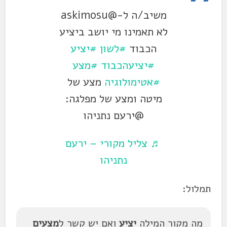
משיב/ה ל-@askimosu
לא תאמינו מי יושב ביציע
הכבוד
#לשון
#יציע
#יציעהכבוד
#מצע
#אטימולוגיה
מצע של
מיטה ומצע של מפלגה:
@ירעם נתניהו
♬ צליל מקורי – ירעם
נתניהו
תמלול:
מה מקור המילה
יציע
ואם יש קשר ל
מצעים