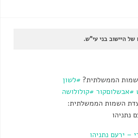
של היישוב בני עי"ש.
השמות הממשלתית?
#לשון
#אבשלוםקור
#קולולושה
עדת השמות הממשלתית:
 נתניהו
 – ירעם נתניהו