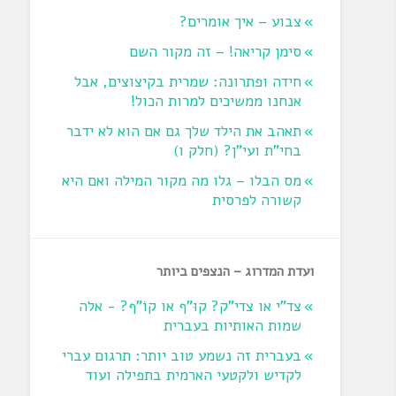
צבוע – איך אומרים?
סימן קריאה! – זה מקור השם
חידה ופתרונה: שמרית בקיצוצים, אבל
אנחנו ממשיכים למרות הכול!
תאהב את הילד שלך גם אם הוא לא ידבר
בחי"ת ועי"ן? ‏(חלק ו‏)
מס הבלו – גלו מה מקור המילה ואם היא
קשורה לפרסית
ועדת המדרוג – הנצפים ביותר
צד"י או צדי"ק? קוּ"ף או קוֹ"ף? - אלה
שמות האותיות בעברית
בעברית זה נשמע טוב יותר: תרגום עברי
לקדיש ולקטעי הארמית בתפילה ועוד