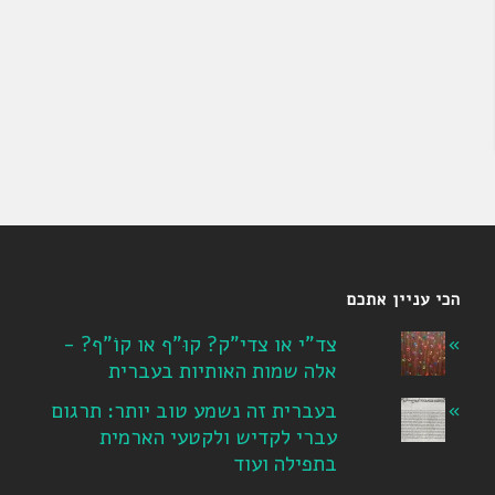
הכי עניין אתכם
צד"י או צדי"ק? קוּ"ף או קוֹ"ף? -
אלה שמות האותיות בעברית
בעברית זה נשמע טוב יותר: תרגום
עברי לקדיש ולקטעי הארמית
בתפילה ועוד