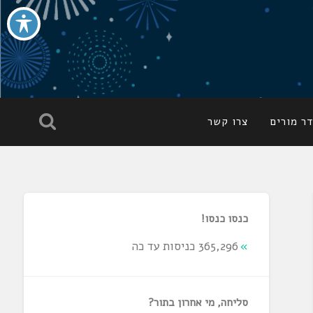
ר מורים
צרו קשר
כנסו כנסו!
365,296 כניסות עד כה
סליחה, מי אחרון בתור?