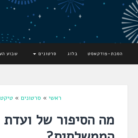
דלג
לתוכן
לשוניאדה
עברית. לשון. שפה
הסכת-פודקאסט
בלוג
סרטונים
שבוע הע
ראשי
»
סרטונים
»
טיקטו
מה הסיפור של ועדת 
הממשלתית?