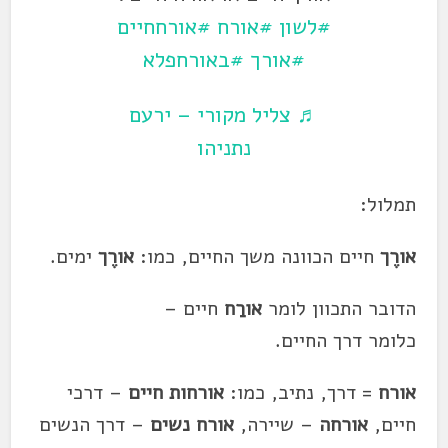
#לשון
#אורח
#אורחחיים
#אורך
#באורחפלא
♬ צליל מקורי – ירעם
נתניהו
תמלול:
אורֶך
חיים הכוונה משך החיים, כמו:
אורֶך
ימים.
הדובר התכוון לומר
אורַח
חיים –
כלומר דרך החיים.
אורח
= דרך, נתיב, כמו:
אורחות חיים
– דרכי
חיים,
אורחה
– שיירה,
אורח נשים
– דרך הנשים