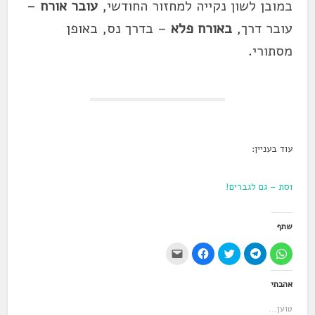
במובן לשון נקייה למחזור החודשי,
עובר אורח
–
עובר דרך,
באורח פלא
– בדרך נס, באופן
מסתורי.
עוד בעניין:
וסת – גם לגברים!
שתף
ל
ל
ל
ל
י
ח
ח
ח
ח
ש
י
י
צ
י
ל
צ
צ
ו
צ
ל
אהבתי
ה
ה
כ
ה
ח
ל
ל
ד
ל
ו
ש
ש
י
ש
ץ
טוען...
י
י
ל
י
כ