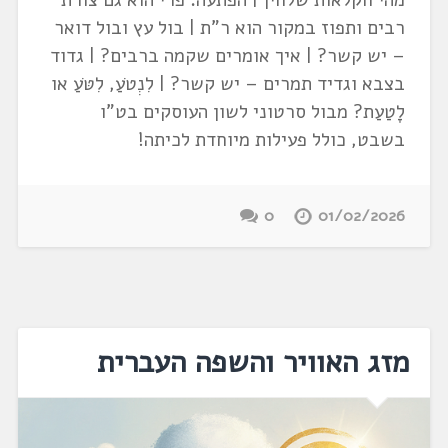
מהי חקלאות שלחין | הפתעה: פרי הוא גם צורת
רבים ותפוז במקור הוא ר"ת | בול עץ ובול דואר
– יש קשר? | איך אומרים שקמה ברבים? | גדוד
בצבא וגדיד תמרים – יש קשר? | לִנְטֹעַ, לִטֹּעַ או
לָטַעַת? מבול סרטוני לשון העוסקים בט"ו
בשבט, כולל פעילות מיוחדת לכיתה!
0
01/02/2026
מזג האוויר והשפה העברית