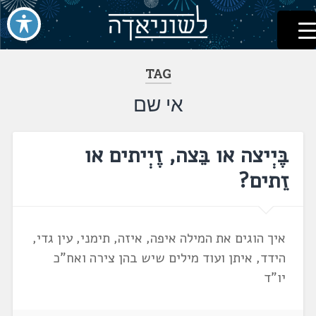
לשוניאדה
עברית. לשון. שפה
דלג
לתוכן
TAG
אי שם
בֶּיְיצה או בֵּצה, זֶיְיתים או
זֵתים?
איך הוגים את המילה איפה, איזה, תימני, עין גדי,
הידד, איתן ועוד מילים שיש בהן צירה ואח"כ
יו"ד