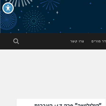
ר מורים
צרו קשר
"קולולושה" פרק 47: העברית