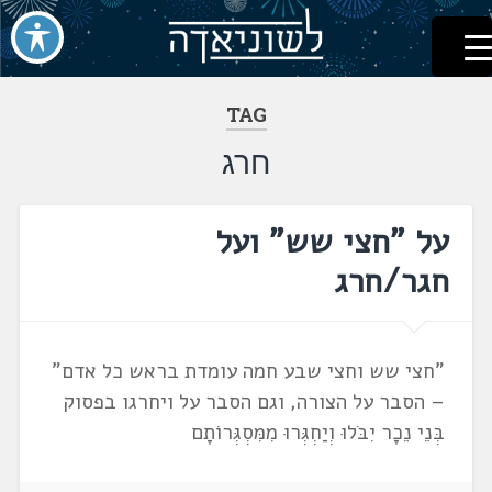
לשוניאדה
עברית. לשון. שפה
דלג
לתוכן
TAG
חרג
על "חצי שש" ועל
חגר/חרג
"חצי שש וחצי שבע חמה עומדת בראש כל אדם"
– הסבר על הצורה, וגם הסבר על ויחרגו בפסוק
בְּנֵי נֵכָר יִבֹּלוּ וְיַחְגְּרוּ מִמִּסְגְּרוֹתָם