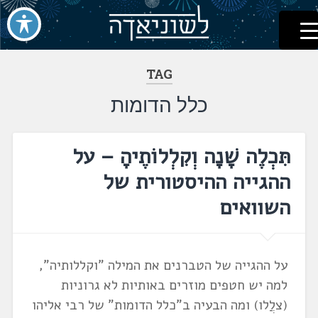
לשוניאדה
עברית. לשון. שפה
דלג
לתוכן
TAG
כלל הדומות
תִּכְלֶה שָׁנָה וְקִלְלוֹתֶיהָ – על
ההגייה ההיסטורית של
השוואים
על ההגייה של הטברנים את המילה "וקללותיה",
למה יש חטפים מוזרים באותיות לא גרוניות
(צלֲלו) ומה הבעיה ב"כלל הדומות" של רבי אליהו