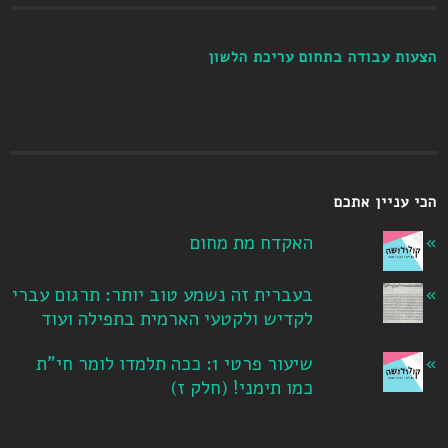
הצעות עבודה בתחום עריכת הלשון
הכי עניין אתכם
האקדח מת מחום
בעברית זה נשמע טוב יותר: תרגום עברי
לקדיש ולקטעי הארמית בתפילה ועוד
שיעור פרטי 1: ככה תלמדו לומר חי"ת
כמו תימני! ‏(חלק ז‏)