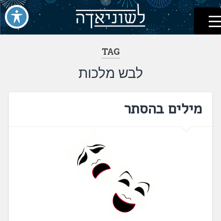
לשוניאדה
עברית. לשון. שפה
דלג
לתוכן
TAG
לבש מלכות
מילים בהסתר