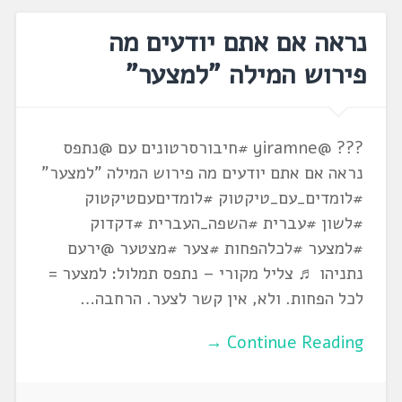
נראה אם אתם יודעים מה
פירוש המילה "למצער"
??? @yiramne ‏#חיבורסרטונים עם @נתפס
נראה אם אתם יודעים מה פירוש המילה "למצער"
#לומדים_עם_טיקטוק #לומדיםעםטיקטוק
#לשון #עברית #השפה_העברית #דקדוק
#למצער #לכלהפחות #צער #מצטער @ירעם
נתניהו ♬ צליל מקורי – נתפס תמלול: למצער =
לכל הפחות. ולא, אין קשר לצער. הרחבה…
Continue Reading →