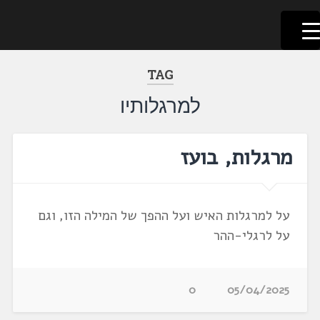
לשוניאדה
עברית. לשון. שפה
דלג
לתוכן
TAG
למרגלותיו
מרגלות, בועז
על למרגלות האיש ועל ההפך של המילה הזו, וגם
על לרגלי-ההר
0
05/04/2025