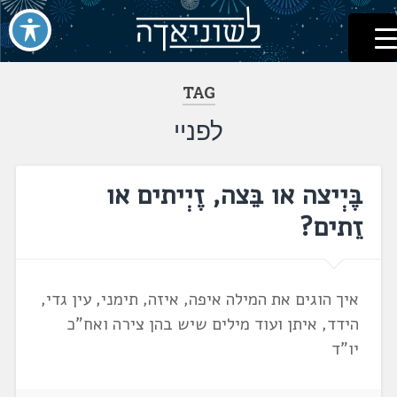
לשוניאדה
עברית. לשון. שפה
דלג
לתוכן
TAG
לפניי
בֶּיְיצה או בֵּצה, זֶיְיתים או
זֵתים?
איך הוגים את המילה איפה, איזה, תימני, עין גדי,
הידד, איתן ועוד מילים שיש בהן צירה ואח"כ
יו"ד