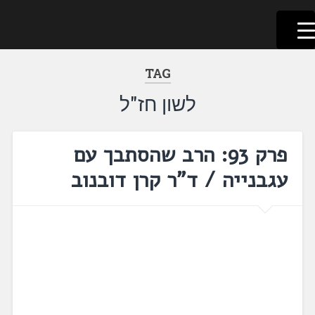
לשוניאדה
עברית. לשון. שפה
דלג
לתוכן
TAG
לשון חז"ל
פרק 93: הרב שהסתבך עם
עגבנייה / ד"ר קרן דובנוב