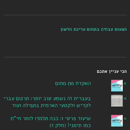
הצעות עבודה בתחום עריכת הלשון
הכי עניין אתכם
האקדח מת מחום
בעברית זה נשמע טוב יותר: תרגום עברי
לקדיש ולקטעי הארמית בתפילה ועוד
שיעור פרטי 1: ככה תלמדו לומר חי"ת
כמו תימני! ‏(חלק ז‏)