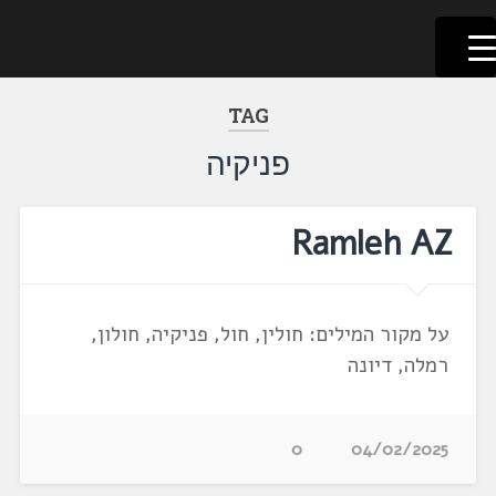
לשוניאדה
עברית. לשון. שפה
דלג
לתוכן
TAG
פניקיה
Ramleh AZ
על מקור המילים: חולין, חול, פניקיה, חולון,
רמלה, דיונה
0
04/02/2025