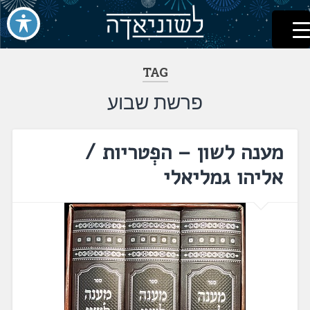
לשוניאדה
עברית. לשון. שפה
דלג
לתוכן
TAG
פרשת שבוע
מענה לשון – הפְטריות /
אליהו גמליאלי