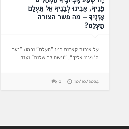
פָּנֶיךָ, אָבִינוּ לְבָנֶיךָ אַל תַּעְלֵם
אָזְנֶיךָ – מה פשר הצורה
תַּעְלֵם?
על צורות קצרות כמו "תעלם" וכמו: "יאר
ה' פניו אליך", "וישם לך שלום" ועוד
0
10/10/2024