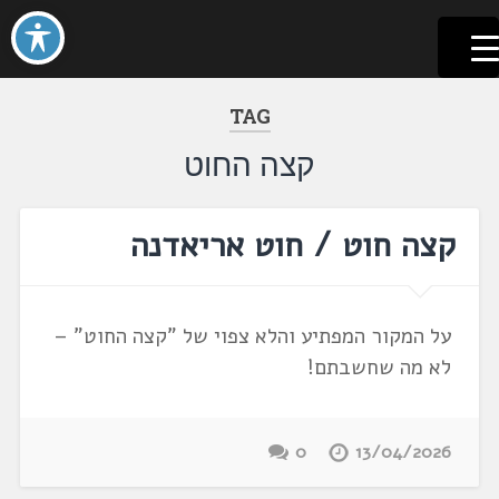
לשוניאדה
עברית. לשון. שפה
דלג
לתוכן
TAG
קצה החוט
קצה חוט / חוט אריאדנה
על המקור המפתיע והלא צפוי של "קצה החוט" –
לא מה שחשבתם!
0
13/04/2026