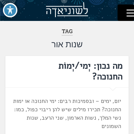
לשוניאדה
עברית. לשון. שפה
דלג
לתוכן
TAG
שנות אור
מה נכון: יְמי/יְמוֹת
החנוכה?
יום, ימים – ובסמיכות רבים: ימי החנוכה או ימות
החנוכה? תכירו מילים שיש להן ריבוי כפול, כמו:
נשי המלך, נשות הארמון, שני הרעב, שנות
השמונים