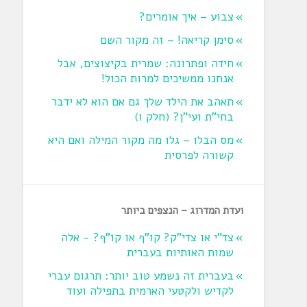
צבוע – איך אומרים?
סימן קריאה! – זה מקור השם
חידה ופתרונה: שמרית בקיצוצים, אבל
אנחנו ממשיכים למרות הכול!
תאהב את הילד שלך גם אם הוא לא ידבר
בחי"ת ועי"ן? ‏(חלק ו‏)
מס הבלו – גלו מה מקור המילה ואם היא
קשורה לפרסית
ועדת המדרוג – הנצפים ביותר
צד"י או צדי"ק? קוּ"ף או קוֹ"ף? - אלה
שמות האותיות בעברית
בעברית זה נשמע טוב יותר: תרגום עברי
לקדיש ולקטעי הארמית בתפילה ועוד