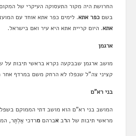
החרושת היה מקור התעסוקה העיקרי של המקום, 
בשם
כפר אתא
. לימים כפר אתא אוחד עם המוע
אתא
. היום קריית אתא היא עיר ואם בישראל.
ארגמן
מושב ארגמן שבבקעה נקרא בראשי תיבות על ש
קציני צה"ל שנפלו לא הרחק משם במרדף אחר מ
בני רא"ם
המושב בני רא"ם הוא מושב דתי הממוקם בשפלה, 
מראשי תיבות של ה
ר
ב
א
ברהם
מ
רדכי אַלְתֶּר, ה