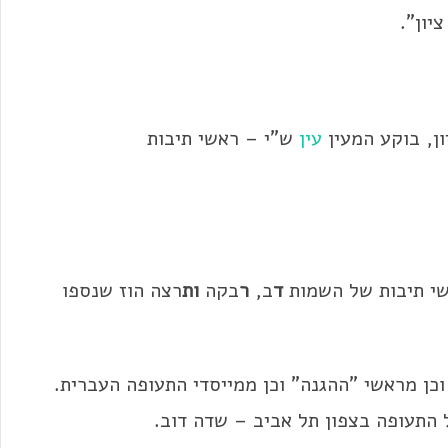
יון".
ן, בוקע המעין
עין
ש"י – ראשי תיבות
שי תיבות של השמות
ד
ב,
ר
בקה
ות
רצה הוז שנספו
וכן מראשי "ההגנה" וכן ממייסדי התעופה העברית.
 התעופה בצפון תל אביב – שדה דוב.