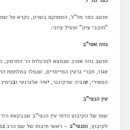
כפר מל"ל
מושב כפר מל"ל, הממוקם בשרון, נקרא על שמ
"חובבי ציון" ופעיל ציוני.
נווה אטי"ב
מושב נווה אטיב שנמצא למרגלות הר החרמון, מ
אגוז, חברי גרעין המייסדים, שנפלו במלחמת הה
המאירי,
ט
וביה שרקינגר,
י
איר אלגרנטי ו
ב
נימין 
עין הנצי"ב
שמו של הקיבוץ הדתי עין הנצי"ב שבבקעת הירד
לקיבוץ,
ומנצי"ב
– ראשי תיבות של שם הרב
נ
פ