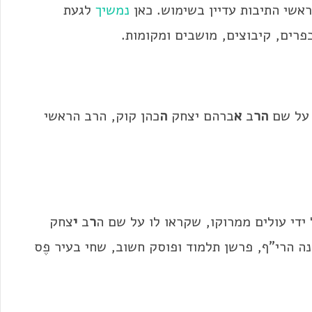
אשי התיבות עדיין בשימוש. כאן
נמשיך
לגעת
פרים, קיבוצים, מושבים ומקומות.
 על שם
הר
ב
א
ברהם יצחק
ה
כהן קוק, הרב הראשי
ידי עולים ממרוקו, שקראו לו על שם ה
ר
ב
י
צחק
נה הרי"ף, פרשן תלמוד ופוסק חשוב, שחי בעיר פֶס