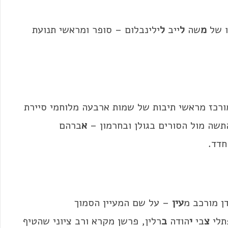
ו של
מ
שה
ל
ייב
ל
ילינבלום – סופר ומראשי תנועת
ורכז מראשי תיבות של שמות ארבעה מלוחמי סיירת
תשה מול הסורים בגולן ובחרמון –
א
ברהם
חדד.
ן מורכב מ
עין
– על שם המעיין הסמוך
תלי
צ
בי
י
הודה
ב
רלין, פרשן מקרא ורב ציוני שהטיף