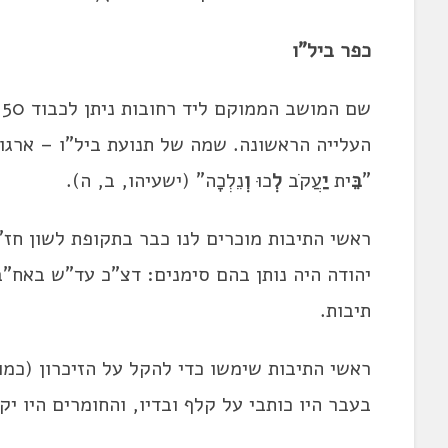
כפר ביל"ו
ש
העלייה הראשונה. שמה של תנועת ביל"ו – ארגון
"
בֵּ
ית
יַ
עֲקֹב
לְ
כוּ
וְ
נֵלְכָה" (ישעיהו, ב, ה).
ראשי התיבות מוכרים לנו כבר בתקופת לשון חז
יהודה היה נותן בהם סימנים: דצ"כ עד"ש באח"
תיבות.
ראשי התיבות שימשו כדי להקל על הזיכרון (כמו 
בעבר היו כותבי על קלף ובדיו, והחומרים היו יק