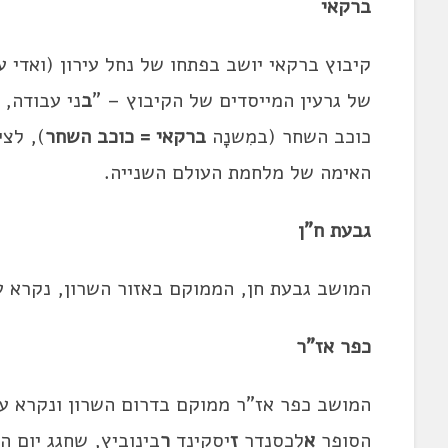
ברקאי
קיבוץ ברקאי יושב בפתחו של נחל עירון (ואדי ע
של גרעין המייסדים של הקיבוץ – "
ב
ני עבודה,
כוכב השחר (במִשנָה
ברקאי = כוכב השחר
), לצ
האימה של מלחמת העולם השנייה.
גבעת ח"ן
המושב גבעת חן, הממוקם באזור השרון, נקרא 
כפר אז"ר
המושב כפר אז"ר ממוקם בדרום השרון ונקרא על
הסופר
א
לכסנדר
ז
יסקינד
ר
בינוביץ, שחגג יום הולדת 80 כשנוסד