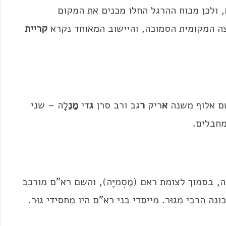
ולכן מכוח ההרגל החלו מכנים את המקום
צה המקומית הסמוכה, והיישוב המאוחד נקרא
קריית
ם אלוף משנה
א
ריק
ר
גב ורב סרן
ג
די
מַנֵ
לָה – שני
חבלים.
בסמוך לצומת ראם (מַסְמִיֶּה), והשם רא"ם מורכב
מכונה הרבי מִגוּר. מייסדי בני רא"ם היו מֵחסידי גוּר.