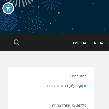
ר מורים
צרו קשר
כנסו כנסו!
365,296 כניסות עד כה
סליחה, מי אחרון בתור?