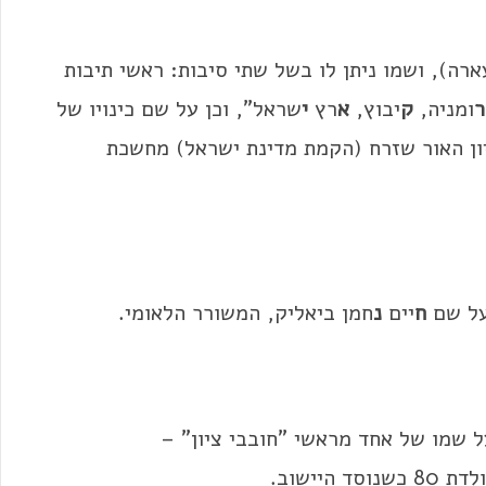
ארה), ושמו ניתן לו בשל שתי סיבות: ראשי תיבות
ר
ומניה,
ק
יבוץ,
א
רץ
י
שראל", וכן על שם כינויו של
יון האור שזרח (הקמת מדינת ישראל) מחשכת
על שם
ח
יים
נ
חמן ביאליק, המשורר הלאומי.
 שמו של אחד מראשי "חובבי ציון" –
 היישוב.