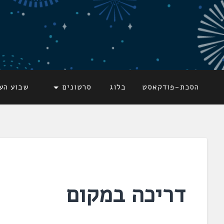
דלג
לתוכן
לשוניאדה
עברית. לשון. שפה
הסכת-פודקאסט
בלוג
סרטונים
שבוע הע
דריכה במקום