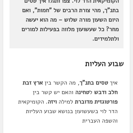
הקומיקאית הדר לוי. צפו ותגלו איך טסים
בתנ"ך, מהי צורת הרבים של "חמות", ואם
היום השעון מורה שלוש – מה הוא יעשה
מחר? כל שעשועון מלווה בפעילות למורים
ולתלמידים.
שבוע העליות
איך
טסים בתנ"ך
, מה הקשר בין
ארץ זבת
חלב ודבש
ל
טחינה
והאם יש קשר בין
פורטוגזית
מדוברת
למילה
ויזה
. הקומיקאית
הדר לוי בשעשועון בנושא שבוע העליות
והשפה העברית