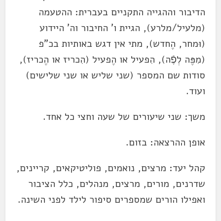
הדיבור וההגייה התקניים בעברית: ההטעמה
(מלעיל/מלרע), הגיית ו' החיבור וה' היידוע
(וּמחר, הֶחדש), מתי אין דגש באותיות בכ"פ
(מִפֶּה לְפֶֿה), הִפעיל או הֶפעיל (הִכריז או הֶכריז),
סודות שם המספר (שני שליש או שני שלישים)
ועוד.
משך: שני שיעורים של שעה וחצי כל אחד.
אופן ההרצאה: בזום.
קהל יעד: מרצים, נואמים, פוליטיקאים, קריינים,
שדרנים, מורים, מרצים, מנהלים, כלל הציבור
ואפילו הורים שמספרים סיפור לילד לפני השינה.