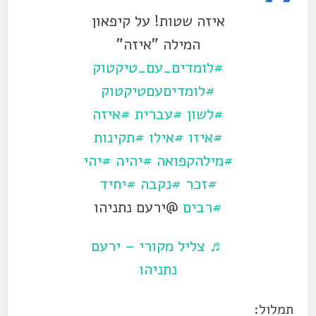
איזה שטות! על קיפאון
המילה "איזה"
#לומדים_עם_טיקטוק
#לומדיםעםטיקטוק
#לשון
#עברית
#איזה
#איזו
#אילו
#תקינות
#מילהקפואה
#יהיה
#יהי
#זכר
#נקבה
#יחיד
#רבים
@ירעם נתניהו
♬ צליל מקורי – ירעם
נתניהו
תמלול: