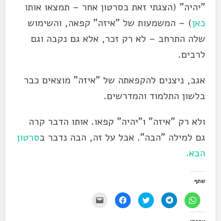
"יהיה" (הצגתי זאת בסרטון אחר – תמצאו אותו
כאן
) – המשמעות של "איזה" קפאה, והשימוש
שלה התרחב – לא רק זכר, אלא גם נקבה וגם
לרבים.
אגב, ניצנים להקפאתה של "איזה" מוצאים כבר
בלשון התלמוד והמדרשים.
ולא רק "איזה" ו"יהיה" קפאו. אותו הדבר קרה
גם למילה "
הבה
". אבל על זה,
הבה
נדבר ב
סרטון
הבא.
שתף
ל
ל
ל
ל
י
ח
ח
ח
ח
ש
י
י
צ
י
ל
צ
צ
ו
צ
ל