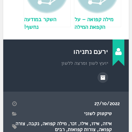
ן
ח
ד
ש
)
מילה קפואה – על
השקר במודעה
הקפאת המילה
נחשף!
"ויהי" (פרשת
בראשית)
ירעם נתניהו
יועץ לשון ומרצה ללשון
27/10/2022
טיקטוק לשוני
איזה
,
איזו
,
אילו
,
זכר
,
מילה קפואה
,
נקבה
,
צורה
קפואה
,
צורות קפואות
,
רבים