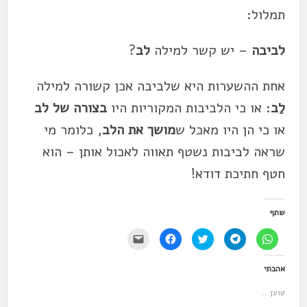
תמלול:
לביבה
– יש קשר למילה
לב
?
אחת ההשערות היא שלביבה אכן קשורה למילה
לֵב
: או כי הלביבות המקוריות היו
בצורה של לב
או כי הן היו מאכל ש
מושך את הלב
, כלומר מי
שראה לביבות נשטף תאווה לאכול אותן – הוא
חטף חתיכת דודא!
שתף
ל
ל
ל
ל
י
ח
ח
ח
ח
ש
י
י
צ
י
ל
צ
צ
ו
צ
ל
אהבתי
ה
ה
כ
ה
ח
ל
ל
ד
ל
ו
ש
ש
י
ש
ץ
טוען...
י
י
ל
י
כ
ת
ת
ש
ת
ד