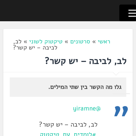
לשוניאדה
עברית. לשון. שפה
דלג
לתוכן
ראשי
»
סרטונים
»
טיקטוק לשוני
»
לב,
לביבה – יש קשר?
לב, לביבה – יש קשר?
גלו מה הקשר בין שתי המילים.
@yiramne
לב, לביבה – יש קשר?
#לומדים_עם_טיקטוק