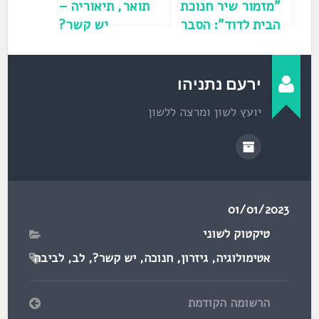
)
"מזמור שיר חנוכת
תואר, תיאוריה –
הבית לדוד": הסבר
יש קשר?
המזמור שאומרים
בחנוכה
ירעם נתניהו
יועץ לשון ומרצה ללשון
01/01/2023
טיקטוק לשוני
אטימולוגיה
,
גיזרון
,
חנוכה
,
יש קשר?
,
לב
,
לביבה
הרשומה הקודמת