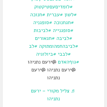
#לומדיםעםטיקטוק
#לשון
#עברית
#חנוכה
#חגחנוכה
#סופגניה
#סופגנייה
#לביבות
#לביבה
#חגאורים
#לביבהחמהומתוקה
#לב
#לבבי
#ביולוגיה
#גוףהאדם
@ירעם נתניהו
@ירעם נתניהו @ירעם
נתניהו
♬ צליל מקורי – ירעם
נתניהו