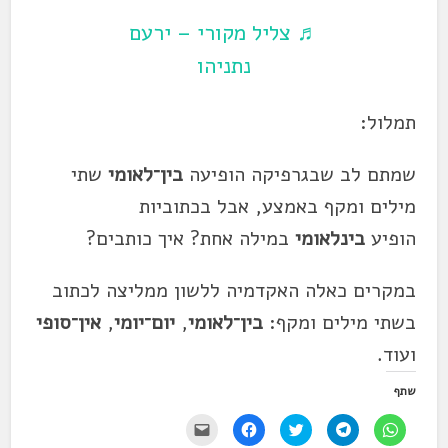
♬ צליל מקורי – ירעם
נתניהו
תמלול:
שמתם לב שבגרפיקה הופיעה
בין־לאומי
שתי
מילים ומקף באמצע, אבל בכתוביות
הופיע
בינלאומי
במילה אחת? איך כותבים?
במקרים כאלה האקדמיה ללשון ממליצה לכתוב
בשתי מילים ומקף:
בין־לאומי
,
יום־יומי
,
אין־סופי
ועוד.
שתף
ל
ל
ל
ל
י
ח
ח
ח
ח
ש