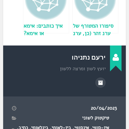
ל
ו
ן
ח
ד
ש
)
סיפורו המטורף של
איך כותבים: אימא
ערנ זהר (כן, ערנ
או אימא?
ולא ערן)
ירעם נתניהו
יועץ לשון ומרצה ללשון
20/04/2023
טיקטוק לשוני
אין-סופי
,
אינסופי
,
בין-לאומי
,
בינלאומי
,
כתיב
,