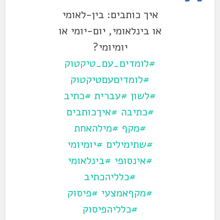
איך כותבים: בין-לאומי
או בינלאומי, יום-יומי או
יומיומי?
#לומדים_עם_טיקטוק
#לומדיםעםטיקטוק
#לשון
#עברית
#כתיב
#כתיבה
#איךכותבים
#מקף
#מילהאחת
#שתימילים
#יומיומי
#אינסופי
#בינלאומי
#כלליהכתיב
#מקףאמצעי
#פיסוק
#כלליהפיסוק