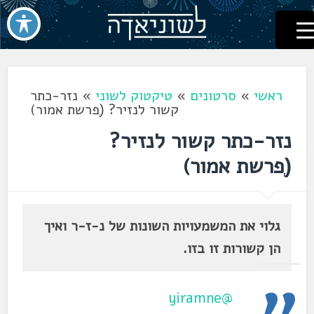
לשוניאדה
עברית. לשון. שפה
דלג
לתוכן
ראשי
»
סרטונים
»
טיקטוק לשוני
»
נזר-כתר
קשור לנזיר? (ְפרשת אמור)
נזר-כתר קשור לנזיר?
(ְפרשת אמור)
גלוי את המשמעויות השונות של נ-ז-ר ואיך
הן קשורות זו בזו.
@yiramne