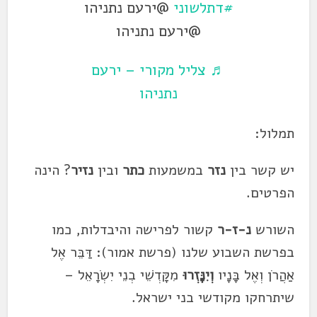
#דתלשוני
@ירעם נתניהו
@ירעם נתניהו
♬ צליל מקורי – ירעם
נתניהו
תמלול:
יש קשר בין
נזר
במשמעות
כתר
ובין
נזיר
? הינה
הפרטים.
השורש
נ-ז-ר
קשור לפרישה והיבדלות, כמו
בפרשת השבוע שלנו (פרשת אמור): דַּבֵּר אֶל
אַהֲרֹן וְאֶל בָּנָיו
וְיִנָּזְרוּ
מִקָּדְשֵׁי בְנֵי יִשְׂרָאֵל –
שיתרחקו מקודשי בני ישראל.