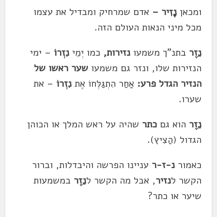
ומכאן
נָזִיר –
אדם שמרחיק ומבדיל את עצמו
מכל מיני הנאות העולם הזה.
נֵזֶר
בתנ"ך משמעו
נזירות,
כמו יְמֵי
נִזְרוֹ
– ימי
הנזירות שלו, ונזר גם משמעו
שער ראשו של
הנזיר הגדל פרע:
אַחַר הִתְגַּלְּחוֹ אֶת
נִזְרוֹ
– את
שערו.
נֵזֶר
הוא גם
כתר
שהיה על ראש המלך או הכוהן
הגדול (הַצִיץ).
כאמור
נ-ז-ר
עניינו הפרשה והיבדלות, וברור
הקשר ל
נזיר
, אבל מה הקשר ל
נֵזֶר
במשמעות
שיער או כתר?