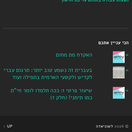
הכי עניין אתכם
האקדח מת מחום
בעברית זה נשמע טוב יותר: תרגום עברי
לקדיש ולקטעי הארמית בתפילה ועוד
שיעור פרטי 1: ככה תלמדו לומר חי"ת
כמו תימני! ‏(חלק ז‏)
© 2026
לשוניאדה
UP ↑