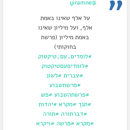
@yiramne
על אלף שאינו באמת
אלף, ועל מיליון שאינו
באמת מיליון (פרשת
בחוקותי)
#לומדים_עם_טיקטוק
#לומדיםעםטיקטוק
#עברית
#לשון
#פרשתשבוע
#פרשתהשבוע
#פש
#תנך
#מקרא
#יהדות
#דברתורה
#תורה
#מקרא
#פרשה
#ויקרא