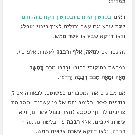
תמלול:
ראינו
בסרטון הקודם
ו
בסרטון הקודם הקודם
שגם
שבע
וגם עשר יכולים לציין ריבוי מופלג
ולאו דווקא
שבע
או עשר ממש.
זה נכון גם ל
מאה
,
אלף
ו
רבבה
(עשרת אלפים).
בפרשת בחוקותי כתוב: וְרָדְפוּ מִכֶּם
חֲמִשָּׁה
מֵאָה
וּ
מֵאָה
מִכֶּם
רְבָבָה
יִ
רְדֹּפוּ.
אם מבינים את המספרים כפשוטם, לכאורה אם 5
רודפים 100, כלומר יחס של פי עשרים, 100 היו
צריכים לרדוף 2000 (מאה כפול עשרים) ולא
עשרת אלפים. אלא
רבבה
פה בלשון גוזמה –
הרבה, ולאו דווקא עשרת אלפים ממש.