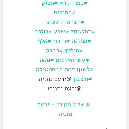
#ספרויקרא
#פסוק
#פסוקים
#דברתורהלשוני
#דתלשוני
#שבע
#גוזמה
#הפלגה
#ריבוי
#אלף
#מיליון
#רבבה
#עשרתאלפים
#מאה
#לשוןגוזמה
#מתמטיקה
#חשבון
@ירעם נתניהו
@ירעם נתניהו
♬ צליל מקורי – ירעם
נתניהו