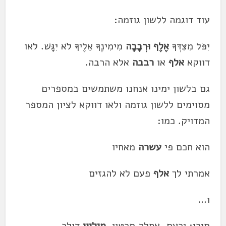
עוד דוגמה ללשון גוזמה:
יִפֹּל מִצִּדְּךָ
אֶלֶף
וּרְבָבָה
מִימִינֶךָ אֵלֶיךָ לֹא יִגָּשׁ. לאו
דווקא
אלף
או
רבבה
אלא הרבה.
גם בלשון ימינו אנחנו משתמשים במספרים
מסוימים ללשון גוזמה ולאו דווקא לציון המספר
המדויק. כמו:
הוא חכם פי
עשרה
מאחיו
אמרתי לך
אלף
פעם לא להגזים
ו…
סירי: ירעם, אחלה סרטון.
מיליון
דולר.