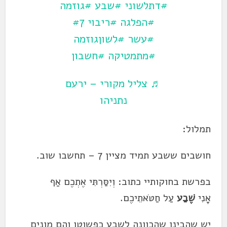
#דתלשוני
#שבע
#גוזמה
#הפלגה
#ריבוי
#7
#עשר
#לשוןגוזמה
#מתמטיקה
#חשבון
♬ צליל מקורי – ירעם
נתניהו
תמלול:
חושבים ש
שבע
תמיד מציין 7 – תחשבו שוב.
בפרשת בחוקותיי כתוב: וְיִסַּרְתִּי אֶתְכֶם אַף
אָנִי
שֶׁבַע
עַל חַטֹּאתֵיכֶם.
יש שהבינו שהכוונה ל
שבע
כפשוטו והם מונים