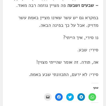
–
שבע
ים ו
שבע
ה
פה מציין גוזמה רבה מאוד.
במקרא גם יש עשר
שאינו
מציין באמת עשר
מדויק. אבל על כך בפינה הבאה.
נו סירי, איך הייתי?
סירי:
שבע
.
אה, תודה. זה אומר שהייתי מצוין!
סירי: לא ירעם, התכוונתי שבע באמת.
שתף
ל
ל
ל
ל
י
ח
ח
ח
ח
ש
י
י
צ
י
ל
צ
צ
ו
צ
ל