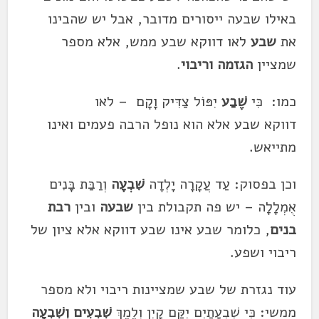
באילו
שבע
ה ייסורים מדובר, אבל יש שהבינו
את
שבע
לאו דווקא
שבע
ממש, אלא מספר
שמציין
הגזמה וריבוי
.
כמו: כִּי
שֶׁבַע
יִפּוֹל צַדִּיק וָ
קָם – לאו
דווקא
שבע
אלא הוא נופל הרבה פעמים ואינו
מתייאש.
וכן בפסוק: עַד עֲקָרָה יָלְדָה
שִׁבְעָה
וְרַבַּת בָּנִים
אֻמְלָלָה – יש פה תקבולת בין
שבע
ה
ובין
רבת
בנים
, כלומר
שבע
אינו
שבע
דווקא אלא ציון של
ריבוי ושפע.
עוד נגזרת של
שבע
שמציינות ריבוי ולא מספר
ממשי: כִּי שִׁבְעָתַיִם יֻקַּם קָיִן וְלֶמֶךְ
שִׁבְעִים
וְשִׁבְעָה