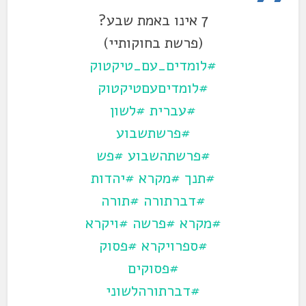
7 אינו באמת שבע?
(פרשת בחוקותיי)
#לומדים_עם_טיקטוק
#לומדיםעםטיקטוק
#עברית
#לשון
#פרשתשבוע
#פרשתהשבוע
#פש
#תנך
#מקרא
#יהדות
#דברתורה
#תורה
#מקרא
#פרשה
#ויקרא
#ספרויקרא
#פסוק
#פסוקים
#דברתורהלשוני