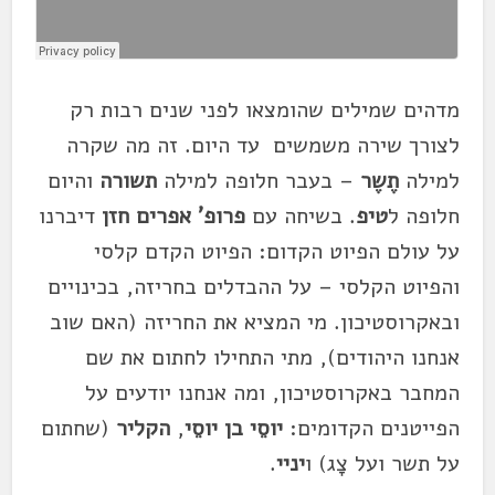
מדהים שמילים שהומצאו לפני שנים רבות רק
לצורך שירה משמשים עד היום. זה מה שקרה
למילה
תֶשֶר
– בעבר חלופה למילה
תשורה
והיום
חלופה ל
טיפ
. בשיחה עם
פרופ' אפרים חזן
דיברנו
על עולם הפיוט הקדום: הפיוט הקדם קלסי
והפיוט הקלסי – על ההבדלים בחריזה, בכינויים
ובאקרוסטיכון. מי המציא את החריזה (האם שוב
אנחנו היהודים), מתי התחילו לחתום את שם
המחבר באקרוסטיכון, ומה אנחנו יודעים על
הפייטנים הקדומים:
יוסֵי בן יוסֵי
,
הקליר
(שחתום
על תשר ועל צָג) ו
יניי
.