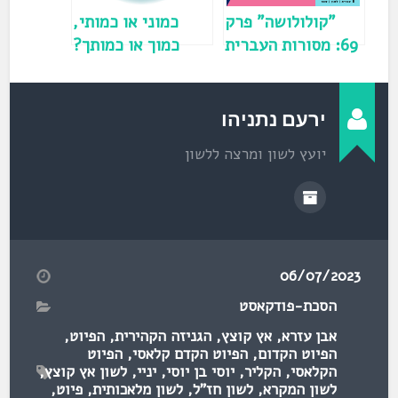
ש
)
"קולולושה" פרק
כמוני או כמותי,
69: מסורות העברית
כמוך או כמותך?
שנכחדו / ד"ר
דורון יעקב
ירעם נתניהו
יועץ לשון ומרצה ללשון
06/07/2023
הסכת-פודקאסט
אבן עזרא
,
אץ קוצץ
,
הגניזה הקהירית
,
הפיוט
,
הפיוט הקדום
,
הפיוט הקדם קלאסי
,
הפיוט
הקלאסי
,
הקליר
,
יוסי בן יוסי
,
יניי
,
לשון אץ קוצץ
,
לשון המקרא
,
לשון חז"ל
,
לשון מלאכותית
,
פיוט
,