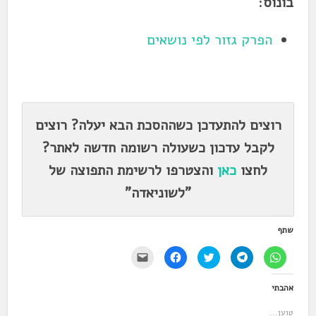
בונוס
:
הפרק גזור לפי נושאים
.
רוצים להתעדכן כשההסכת הבא יעלה? רוצים
לקבל עדכון כשעולה רשומה חדשה לאתר?
לחצו
כאן
והצטרפו לרשימת התפוצה של
"לשוניאדה"
שתף
ל
ל
ל
ל
י
ח
ח
ח
ח
ש
י
י
צ
י
ל
צ
צ
ו
צ
ל
אהבתי
ה
ה
כ
ה
ח
ל
ל
ד
ל
ו
ש
ש
י
ש
ץ
טוען...
י
י
ל
י
כ