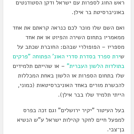
ראש החוג לספרות עם ישראל ודקן הסטודנטים
באוניברסיטת בר אילן.
ואם השם שלו מוכּר לכם כנראה קראתם את אחד
ממאמריו בתחום השירה והפיוט או את אחד
מספריו – הפופולרי שבהם: החוברת שכתב על
ש
ירת ספרד בסדרת סדרי האונ' הפתוחה "פרקים
בתולדות הלשון העברית"
– או שהייתם תלמידים
שלו בתחום הספרות או הלשון באחת המכללות
להכשרת מורים באחד האוניברסיטאות (כמוני,
הייתי תלמיד שלו בבר אילן).
בעל העיטור "יקיר ירושלים" וגם זכה בפרס
למפעל חיים לחקר קהילות ישראל ע"ש הנשיא
בן־צבי.