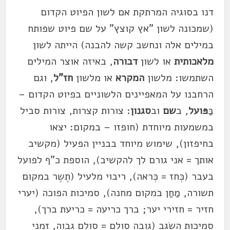
דנו בסוגיה המרתקת אם לשון הפיוט הקדום
(שמכונה לשון "אץ קוצץ" על שם פיוט שפותח
במילים אלה ונחשב קשה להבנה) הייתה לשון
מלאכותית
או לשון
דבורה
, באיזה אוצר המילים
השתמשו: מלשון
המקרא
או מלשון
חז"ל
, וגם
הרחבנו על המאפיינים הלשוניים בפיוט הקדום –
בַּ
פּועל
, ב
שם
וב
סגנון
: צורות קצרות, צורות סביל
במשמעות מיוחדת (חופזו – במקום: יצאו
בחיפזון), שימוש מיוחד בבניין הפעיל (מקשיב
אותך = אני גורם לך להקשיב), הוספת כ"ף לפועל
בעבר (כְּחז = כְּראה), ריבוי מלעיל (תֶשֶר במקום
תשורה, מַחַן במקום מחנה), סמיכות הפוכה (יערי
חזיר = חזירי יער; ברך כריעה = כריעת ברך),
סמיכות השׂגב (גובה סולם = סולם גבוה, זמני