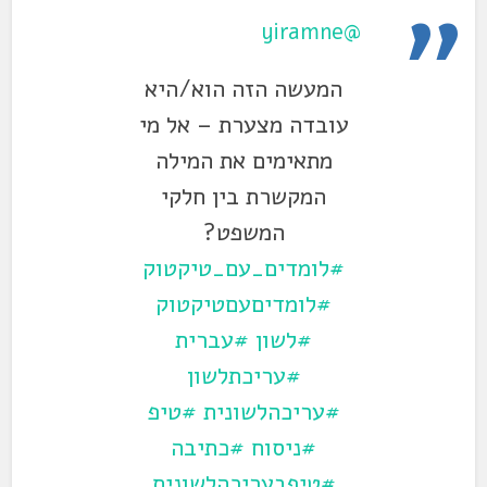
@yiramne
המעשה הזה הוא/היא
עובדה מצערת – אל מי
מתאימים את המילה
המקשרת בין חלקי
המשפט?
#לומדים_עם_טיקטוק
#לומדיםעםטיקטוק
#לשון
#עברית
#עריכתלשון
#עריכהלשונית
#טיפ
#ניסוח
#כתיבה
#טיפבעריכהלשונית