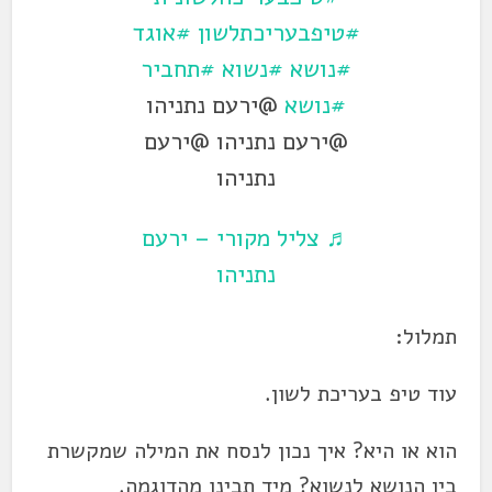
#טיפבעריכתלשון
#אוגד
#נושא
#נשוא
#תחביר
#נושא
@ירעם נתניהו
@ירעם נתניהו @ירעם
נתניהו
♬ צליל מקורי – ירעם
נתניהו
תמלול:
עוד טיפ בעריכת לשון.
הוא או היא? איך נכון לנסח את המילה שמקשרת
בין הנושא לנשוא? מיד תבינו מהדוגמה.