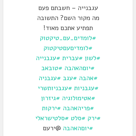
עגבנייה – חשבתם פעם
מה מקור השם? התשובה
תפתיע אתכם מאוד!
#לומדים_עם_טיקטוק
#לומדיםעםטיקטוק
#לשון
#עברית
#עגבנייה
#יוםהאהבה
#טובאב
#אהבה
#עגב
#עגבניה
#עגבניות
#עגבניותשרי
#אטימולוגיה
#גיזרון
#פריהאהבה
#ירקות
#ירק
#סלט
#סלטישראלי
#יוםהאהבה
@ירעם