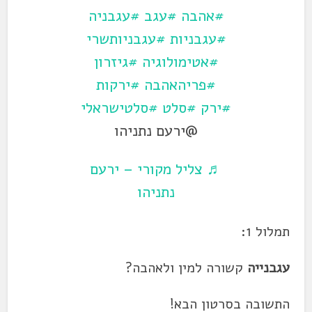
#אהבה
#עגב
#עגבניה
#עגבניות
#עגבניותשרי
#אטימולוגיה
#גיזרון
#פריהאהבה
#ירקות
#ירק
#סלט
#סלטישראלי
@ירעם נתניהו
♬ צליל מקורי – ירעם
נתניהו
תמלול 1:
עגבנייה
קשורה למין ולאהבה?
התשובה בסרטון הבא!