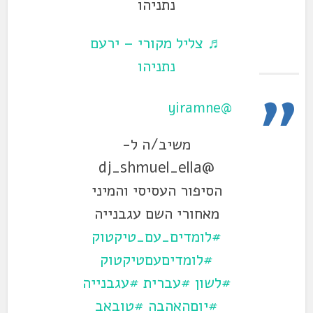
נתניהו
♬ צליל מקורי – ירעם
נתניהו
@yiramne
משיב/ה ל-
@dj_shmuel_ella
הסיפור העסיסי והמיני
מאחורי השם עגבנייה
#לומדים_עם_טיקטוק
#לומדיםעםטיקטוק
#לשון
#עברית
#עגבנייה
#יוםהאהבה
#טובאב