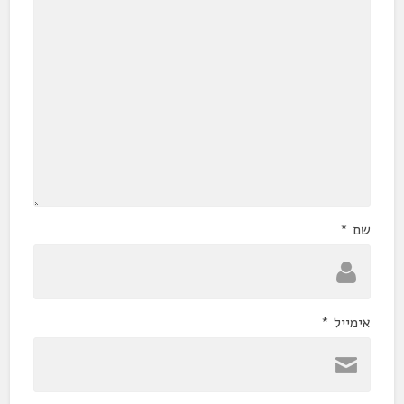
שם
*
אימייל
*