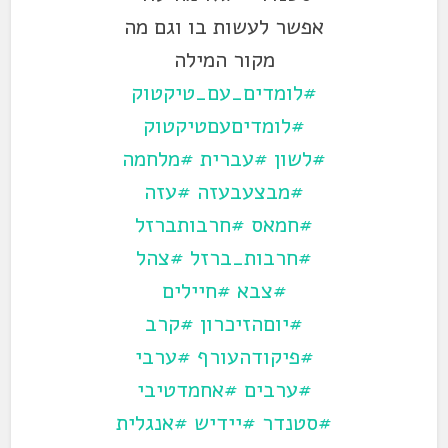
אפשר לעשות בו וגם מה
מקור המילה
#לומדים_עם_טיקטוק
#לומדיםעםטיקטוק
#לשון
#עברית
#מלחמה
#מבצעבעזה
#עזה
#חמאס
#חרבותברזל
#חרבות_ברזל
#צהל
#צבא
#חיילים
#יוםהזיכרון
#קרב
#פיקודהעורף
#ערבי
#ערבים
#אחמדטיבי
#סטנדר
#יידיש
#אנגלית