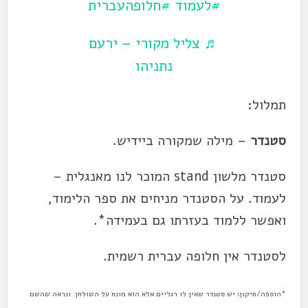
#לעמוד
#חלופהעברית
♬ צליל מקורי – ירעם
נתניהו
תמלול:
סטנדר
– מילה שמקורה ביידיש.
סטנדר
מלשון stand המוכר לנו מאנגלית –
לעמוד. על ה
סטנדר
מניחים את ספר הלימוד,
ואפשר ללמוד בעזרתו גם בעמידה*.
ל
סטנדר
אין חלופה עברית רשמית.
*הוספה/תיקון: יש סטנדר שאין לו רגליים אלא הוא מונח על השולחן. ונראה שהשם