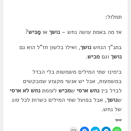
תמלול:
אז מה באמת עושה נחש –
נושך
או
מַכּיש
?
בתנ"ך הנחש
נושך
, ואילו בלשון חז"ל הוא גם
נושך
וגם
מכיש
.
בימינו שתי המילים משמשות בלי הבדל
במשמעות, אבל יש אנשי מקצוע שמבקשים
לבדל בין
נחש ארסי
ש
מכיש
לעומת
נחש לא ארסי
ש
נושך
, אבל בפועל שתי המילים כשרות לכל סוג
של נחש.
שתף
ל
ל
ל
ל
י