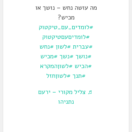
מה עושה נחש – נושך או
מכיש?
#לומדים_עם_טיקטוק
#לומדיםעםטיקטוק
#עברית
#לשון
#נחש
#נושך
#נשך
#מכיש
#הכיש
#לשוןהמקרא
#תנך
#לשוןחזל
♬ צליל מקורי – ירעם
נתניהו