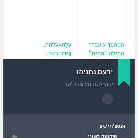
ב
של המילים
ח
ל
ו
ן
ח
ד
ש
)
המהפך שעברה
עָלָת=עלתה,
המילה "תמים"
בָּאת=באה,
(פרשת נח)
עָשָת=עשתה,
יָצָאת=יצאה
ירעם נתניהו
יועץ לשון ומרצה ללשון
25/11/2023
טיקטוק לשוני