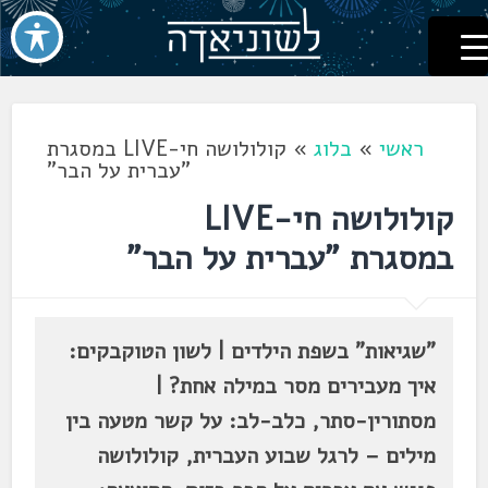
לשוניאדה
עברית. לשון. שפה
דלג
לתוכן
ראשי
»
בלוג
»
קולולושה חי-LIVE במסגרת
"עברית על הבר"
קולולושה חי-LIVE
במסגרת "עברית על הבר"
"שגיאות" בשפת הילדים | לשון הטוקבקים:
איך מעבירים מסר במילה אחת? |
מסתורין-סתר, כלב-לב: על קשר מטעה בין
מילים – לרגל שבוע העברית, קולולושה