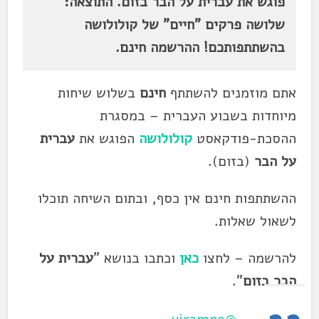
פוגש את עברית על הבר בזום. התוצאה:
שלושה פרקים "חיים" של קולולושה
בהשתתפותכם! ההרשמה חינם.
אתם מוזמנים להשתתף
חינם
בשלוש שיחות
מיוחדות בשבוע העברית – במסגרת
ההסכת-פודקאסט
קולולושה
הפוגש את
עברית
על הבר
(בזום).
ההשתתפות חינם אין כסף, ובתום השיחה תוכלו
לשאול שאלות.
להרשמה – לחצו
כאן
וכתבו בנושא "
עברית על
הבר בזום
".