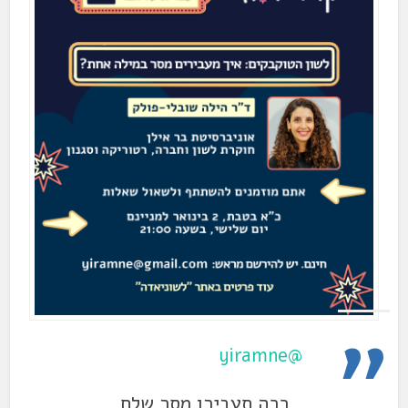
@yiramne
ככה תעבירו מסר שלם