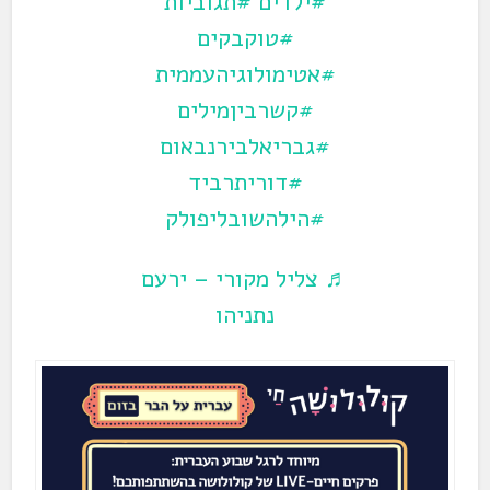
#ילדים
#תגוביות
#טוקבקים
#אטימולוגיהעממית
#קשרביןמילים
#גבריאלבירנבאום
#דוריתרביד
#הילהשובליפולק
♬ צליל מקורי – ירעם
נתניהו