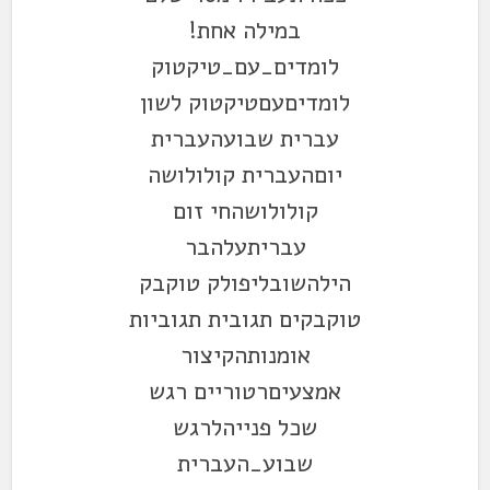
במילה אחת!
לומדים_עם_טיקטוק
לומדיםעםטיקטוק לשון
עברית שבועהעברית
יוםהעברית קולולושה
קולולושהחי זום
עבריתעלהבר
הילהשובליפולק טוקבק
טוקבקים תגובית תגוביות
אומנותהקיצור
אמצעיםרטוריים רגש
שכל פנייהלרגש
שבוע_העברית