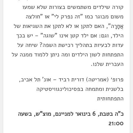
קורה שילדים משתמשים בצורות שלא שמעו
משום מבוגר כמו "זה נפרק לי" או "חולצה
אֲחָרָה", האם לתקן או לא לתקן את השגיאות של
הילד, וגם: אם ילד קטן אינו "שוגה" – יש בכך
עדות לבעיות בתהליך רכישת השפה? שיחה על
התפתחות לשון הילדים ומה ניתן ללמוד ממנה על
העברית שלנו.
פרופ׳ (אמריטה) דורית רביד – אונ' תל אביב,
בלשנית ומתמחה בפסיכולינגוויסטיקה
התפתחותית
כ"ה בטבת, 6 בינואר למניינם, מוצ"ש, בשעה
21:00