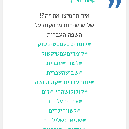
@yiramne
איך תחמיצו את זה?!
שלוש שיחות מרתקות על
השפה העברית
#לומדים_עם_טיקטוק
#לומדיםעםטיקטוק
#לשון
#עברית
#שבועהעברית
#יוםהעברית
#קולולושה
#קולולושהחי
#זום
#עבריתעלהבר
#לשוןהילדים
#שגיאותשלילדים