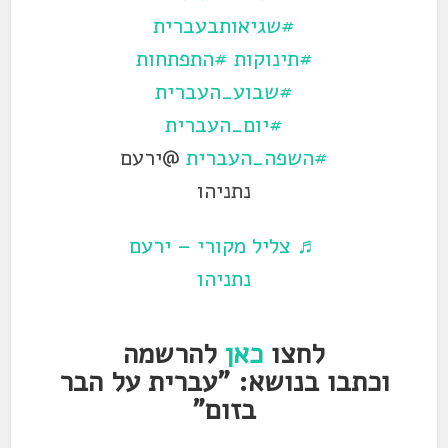
#שגיאותבעברית
#תינוקות
#התפתחות
#שבוע_העברית
#יום_העברית
#השפה_העברית
@ירעם
נתניהו
♬ צליל מקורי – ירעם
נתניהו
לחצו
כאן
להרשמה
וכתבו בנושא: "
עברית על הבר
בזום
"