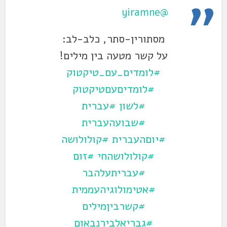
@yiramne
מסתורין-סתר, כלב-לב:
על קשר מטעה בין מילים!
#לומדים_עם_טיקטוק
#לומדיםעםטיקטוק
#לשון
#עברית
#שבועהעברית
#יוםהעברית
#קולולושה
#קולולושהחי
#זום
#עבריתעלהבר
#אטימולוגיהעממית
#קשרביןמילים
#גבריאלבירנבאום