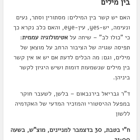
בין מילים
האם יש קשר בין המילים: מסתורין וסתר, נעים
ונעימה, יש-yes, עין-eye, והאם כלב נקרא כך
כי "כולו לב" – שיחה על
אטימולוגיה עממית
:
תפיסה שגויה של הציבור הרחב על מוצאן של
מילים, וגם: מה הכלים לדעת אם יש או אין קשר
בין מילים שנשמעות דומות ושיש היגיון לקשר
ביניהן.
ד"ר גבריאל בירנבאום –
בלשן, לשעבר חוקר
במפעל ההיסטורי והמזכיר המדעי של האקדמיה
ללשון
ח"י בטבת, 30 בדצמבר למניינים, מוצ"ש, בשעה
21:00