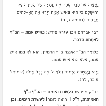
וָאֲצַוֶּה אֶת חֲנָנִי אָחִי וְאֶת חֲנַנְיָה שַׂר הַבִּירָה עַל
יְרוּשָׁלִָם כִּי הוּא
כְּ
אִישׁ אֱמֶת וְיָרֵא אֶת הָאֱ-לֹהִים
מֵרַבִּים (נחמיה ז, ב)
רבי אברהם אבן עזרא פירש:
כאיש אמת – הכ"ף
לאמִתת הדבר.
כלומר הכ"ף איננה כ"ף הדמיון, הוא לא כמו איש
אמת, אלא הוא איש אמת.
וַיְהִי
כַּ
עֲשֶׂרֶת הַיָּמִים וַיִּגֹּף ה' אֶת נָבָל וַיָּמֹת (שמואל
א כה, לח).
רד"ק מפרש
: כעשרת הימים – הכ"ף כ"ף
האמיתות, ר"ל
[=רוצה לומר]
לעשרת הימים. וכן