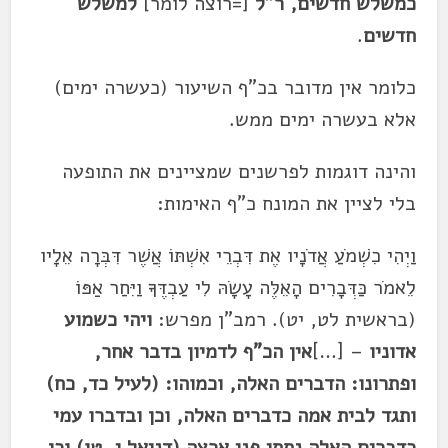
כמשלש חדשים, ר"ל
[=רוצה לומר]
למשלש
חדשים
.
כלומר אין מדובר בכ"ף השיעור (כעשרה ימים)
אלא בעשרה ימים ממש.
והינה דוגמות לפרשנים שמציינים את התופעה
בלי לציין את המונח כ"ף האימות:
וַיְהִי כִשְׁמֹעַ אֲדֹנָיו אֶת דִּבְרֵי אִשְׁתּוֹ אֲשֶׁר דִּבְּרָה אֵלָיו
לֵאמֹר כַּדְּבָרִים הָאֵלֶּה עָשָׂהּ לִי עַבְדֶּךָ וַיִּחַר אַפּוֹ
(בראשית לט, יט). רמב"ן מפרש:
ויהי כשמוע
אדוניו
– […]
אין הכ"ף לדמיון בדבר אחר,
ופתרונו: הדברים האלה, וכמוהו: (לעיל כד, כח)
ותגד לבית אמה כדברים האלה, וכן ובדברו עמי
כדברים האלה נתתי פני ארצה (דניאל י, טו) וכן