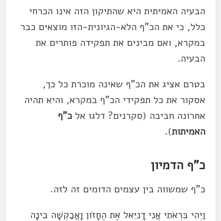
הבעיה האמיתית היא שהתיקון הזה אינו הכרחי
כלל, כי את הכ"ף הלא-הגיונית-הזו מוצאים כבר
במקרא, ואם מבינים את תפקידה פותרים את
הבעיה.
בטרם אציג את הכ"ף שאינה מוכרת כל כך,
אסקור את כל תפקידי הכ"ף במקרא, והיא תהיה
אחרונה חביבה (סקרנים? דלגו אל
כ"ף
האמיתות
).
כ"ף הדמיון
כ"ף שמשווה בין עצמים הדומים זה לזה.
וַיְהִי בִּרְאֹתִי אֲנִי דָנִיֵּאל אֶת הֶחָזֹון וָאֲבַקְשָׁה בִינָה