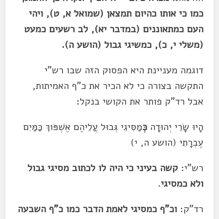
כמו כי אותו כהיום תמצאן (שמואל א, ט), ויהי
העם כמתאוננים (במדבר יא), לב רשעים כמעט
(משלי י, כ), כמשיגי גבול (הושע ה).
דוגמה מעניינת היא הפסוק הזה שבו רש"י
התקשה בצורה כי לא הכיר את כ"ף האמיתות,
אבל רד"ק פותר את הקושי בנקל:
הָיוּ שָׂרֵי יְהוּדָה
כְּ
מַסִּיגֵי גְּבוּל עֲלֵיהֶם אֶשְׁפֹּוךְ כַּמַּיִם
עֶבְרָתִי (הושע ה, י)
רש"י:
קשה בעיני כי היה לו לכתוב מסיגי גבול
ולא כמסיגי
.
רד"ק:
וכ"ף כמסיגי לאמת הדבר כמו כ"ף השבעה