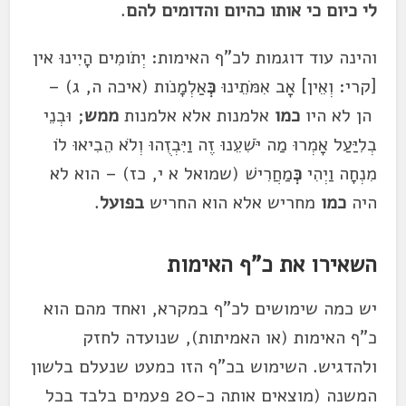
לי כיום כי אותו כהיום והדומים להם
.
והינה עוד דוגמות לכ"ף האימות: יְתֹומִים הָיִינוּ אין
[קרי: וְאֵין] אָב אִמֹּתֵינוּ
כְּ
אַלְמָנֹות (איכה ה, ג) –
הן לא היו
כמו
אלמנות אלא אלמנות
ממש
; וּבְנֵי
בְלִיַּעַל אָמְרוּ מַה יֹּשִׁעֵנוּ זֶה וַיִּבְזֻהוּ וְלֹא הֵבִיאוּ לֹו
מִנְחָה וַיְהִי
כְּ
מַחֲרִישׁ (שמואל א י, כז) – הוא לא
היה
כמו
מחריש אלא הוא החריש
בפועל
.
השאירו את כ"ף האימות
יש כמה שימושים לכ"ף במקרא, ואחד מהם הוא
כ"ף האימות (או האמיתות), שנועדה לחזק
ולהדגיש. השימוש בכ"ף הזו כמעט שנעלם בלשון
המשנה (מוצאים אותה כ-20 פעמים בלבד בכל