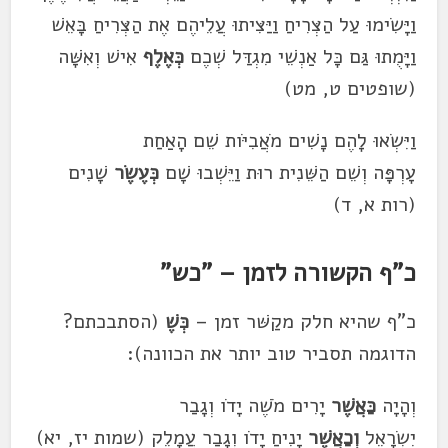
וַיָּשִׂימוּ עַל הַצְּרִיחַ וַיַּצִּיתוּ עֲלֵיהֶם אֶת הַצְּרִיחַ בָּאֵשׁ
וַיָּמֻתוּ גַּם כׇּל אַנְשֵׁי מִגְדַּל שְׁכֶם
כְּאֶלֶף
אִישׁ וְאִשָּׁה
(שופטים ט, מט)
וַיִּשְׂאוּ לָהֶם נָשִׁים מֹאֲבִיֹּות שֵׁם הָאַחַת
עׇרְפָּה וְשֵׁם הַשֵּׁנִית רוּת וַיֵּשְׁבוּ שָׁם
כְּעֶשֶׂר
שָׁנִים
(רות א, ד)
כ"ף הקשורה לזמן – "כש"
כ"ף שהיא חלק מקַשּׁר זמן –
כְּשֶׁ
(הסתבכתם?
הדוגמה תסביר טוב יותר את הכוונה):
וְהָיָה
כַּאֲשֶׁר
יָרִים מֹשֶׁה יָדֹו וְגָבַר
יִשְׂרָאֵל
וְכַאֲשֶׁר
יָנִיחַ יָדֹו וְגָבַר עֲמָלֵק (שמות יז, יא)