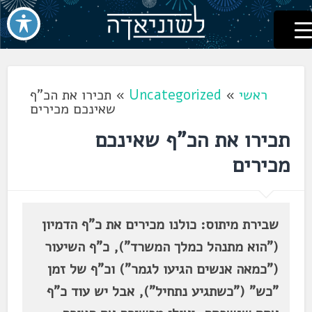
לשוניאדה
עברית. לשון. שפה
דלג
לתוכן
ראשי
»
Uncategorized
»
תכירו את הכ"ף
שאינכם מכירים
תכירו את הכ"ף שאינכם
מכירים
שבירת מיתוס: כולנו מכירים את כ"ף הדמיון
("הוא מתנהל כמלך המשרד"), כ"ף השיעור
("כמאה אנשים הגיעו לגמר") וכ"ף של זמן
"כש" ("כשתגיע נתחיל"), אבל יש עוד כ"ף