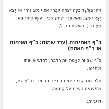
וַיְהִי
כַּאֲשֶׁר
כִּלָּה יִצְחָק לְבָרֵךְ אֶת יַעֲקֹב וַיְהִי אַךְ יָצֹא
יָצָא יַעֲקֹב מֵאֵת פְּנֵי יִצְחָק אָבִיו וְעֵשָׂו אָחִיו בָּא
מִצֵּידֹו (בראשית כז, ל)
כ"ף האמיתות (עוד שמות: כ"ף האימות
או כ"ף האמת)
כ"ף שבאה לאַמת את הדבר, להדגיש אותו
ולחזקו.
חלק ממדקדקי ימי הביניים הבחינו בכ"ף הזו,
ולפעמים העירו על קיומה.
דוגמות: