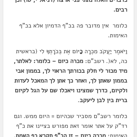
רבים
.
כלומר אין מדובר פה בכ"ף הדמיון אלא בכ"ף
האימות.
וַיֹּאמֶר יַעֲקֹב מִכְרָה
כַ
יּוֹם אֶת בְּכֹרָתְךָ לִי (בראשית
כה, לא(. רשב"ם:
מכרה כיום – כלומר: לאלתר,
מיד מכור לי חלק בכורתך הראוי לך, בממון אבי
בממון שאתן לך, ואחר כך אתן לך המאכל לעדות
ולקיום, כדרך שמצינו
ויאכלו שם על הגל
לקיום
ברית בין לבן ליעקב
.
כלומר רשב"ם מסביר שכהיום = היום ממש. וגם
רד"ק על אתר אומר זאת מפורש בציינו את כ"ף
האימות:
מכרה כיום – זו הכ"ף תקרא כף האמת,