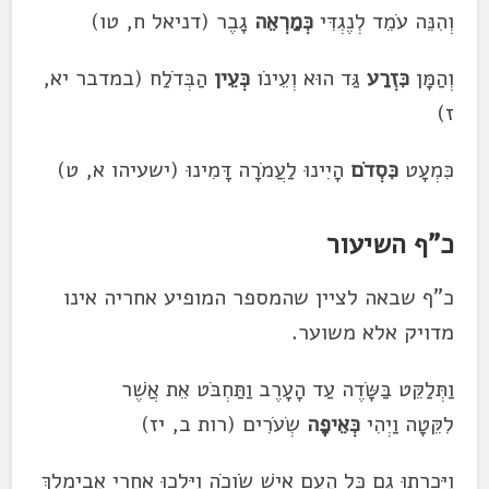
וְהִנֵּה עֹמֵד לְנֶגְדִּי
כְּמַרְאֵה
גָבֶר (דניאל ח, טו)
וְהַמָּן
כִּזְרַע
גַּד הוּא וְעֵינֹו
כְּעֵין
הַבְּדֹלַח (במדבר יא,
ז)
כִּמְעָט
כִּסְדֹם
הָיִינוּ לַעֲמֹרָה דָּמִינוּ (ישעיהו א, ט)
כ"ף השיעור
כ"ף שבאה לציין שהמספר המופיע אחריה אינו
מדויק אלא משוער.
וַתְּלַקֵּט בַּשָּׂדֶה עַד הָעָרֶב וַתַּחְבֹּט אֵת אֲשֶׁר
לִקֵּטָה וַיְהִי
כְּאֵיפָה
שְׂעֹרִים (רות ב, יז)
וַיִּכְרְתוּ גַם כׇּל הָעָם אִישׁ שֹׂוכֹה וַיֵּלְכוּ אַחֲרֵי אֲבִימֶלֶךְ