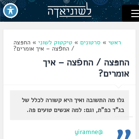
לשוניאדה
עברית. לשון. שפה
דלג
לתוכן
ראשי
»
סרטונים
»
טיקטוק לשוני
»
החפּצה
/ החפֿצה – איך אומרים?
החפּצה / החפֿצה – איך
אומרים?
גלו מה התשובה ואיך היא קשורה לכלל של
בג"ד כפ"ת, וגם: למה אנשים טועים פה.
@yiramne