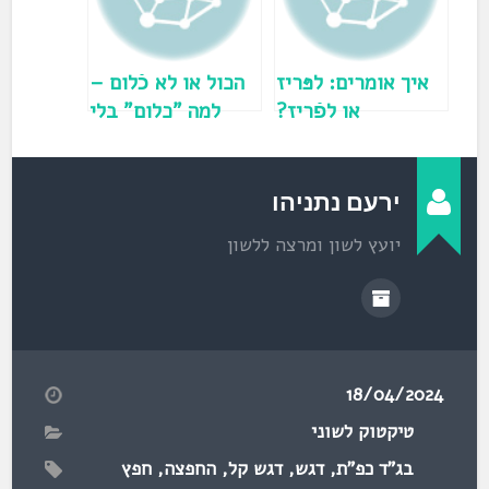
ו
ן
ח
ד
ש
)
איך אומרים: לפּריז
הכול או לא כֿלום –
או לפֿריז?
למה "כלום" בלי
דגש בכ"ף?
ירעם נתניהו
יועץ לשון ומרצה ללשון
18/04/2024
טיקטוק לשוני
בג"ד כפ"ת
,
דגש
,
דגש קל
,
החפצה
,
חפץ