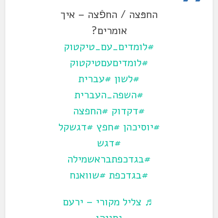
החפּצה / החפֿצה – איך
אומרים?
#לומדים_עם_טיקטוק
#לומדיםעםטיקטוק
#לשון
#עברית
#השפה_העברית
#דקדוק
#החפצה
#יוסיכהן
#חפץ
#דגשקל
#דגש
#בגדכפתבראשמילה
#בגדכפת
#שוואנח
♬ צליל מקורי – ירעם