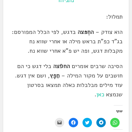
נתניהו
תמלול:
הוא צודק –
החְפּצה
בדגש, לפי הכלל המפורסם:
בג"ד כפ"ת בראש מילה או אחרי שווא נח
מקבלות דגש, ופה יש פ"א אחרי שווא נח.
הסיבה שרבים אומרים
החפֿצה
בלי דגש כי הם
חושבים על מקור המילה –
חֵפֶץ
, ושם אין דגש.
עוד מילים מבלבלות כאלה תמצאו בסרטון
שנמצא
כאן
.
שתף
ל
ל
ל
ל
י
ח
ח
ח
ח
ש
י
י
צ
י
ל