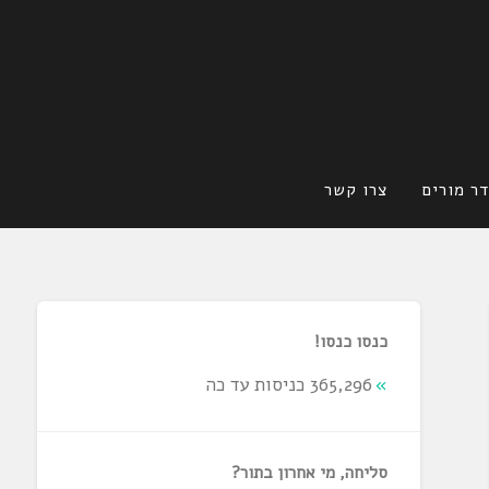
ר מורים
צרו קשר
כנסו כנסו!
365,296 כניסות עד כה
סליחה, מי אחרון בתור?