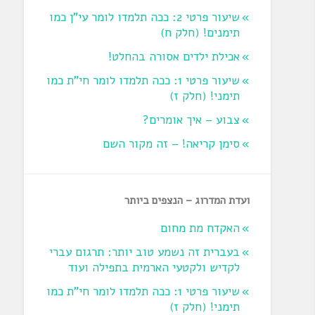
שיעור פרטי 2: ככה תלמדו לומר עי"ן כמו
תימנים! (חלק ח)‏
אכילת ילדים אסורה בהחלט!
שיעור פרטי 1: ככה תלמדו לומר חי"ת כמו
תימני! ‏(חלק ז‏)
צבוע – איך אומרים?
סימן קריאה! – זה מקור השם
ועדת המדרוג – הנצפים ביותר
האקדח מת מחום
בעברית זה נשמע טוב יותר: תרגום עברי
לקדיש ולקטעי הארמית בתפילה ועוד
שיעור פרטי 1: ככה תלמדו לומר חי"ת כמו
תימני! ‏(חלק ז‏)