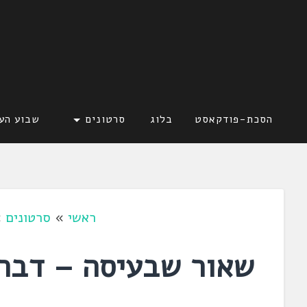
דלג
לתוכן
לשוניאדה
עברית. לשון. שפה
הסכת-פודקאסט
בלוג
סרטונים
שבוע הע
ראשי
»
סרטונים
»
שאור שבעיסה – דבר 