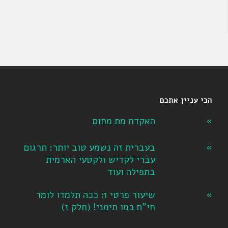
הכי עניין אתכם
האקדח מת מחום
בעברית זה נשמע טוב יותר: תרגום
עברי לקדיש ולקטעי הארמית
בתפילה ועוד
שיעור פרטי 1: ככה תלמדו לומר
חי"ת כמו תימני! ‏(חלק ז‏)