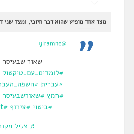
מצד אחד מופיע שהוא דבר חיובי, ומצד שני ד
@yiramne
שאור שבעיסה –
#לומדים_עם_טיקטוק
#עברית
#השפה_העבר
#חמץ
#שאורשבעיסה
#ביטוי
#צירוף
#CapCut
♬ צליל מקורי