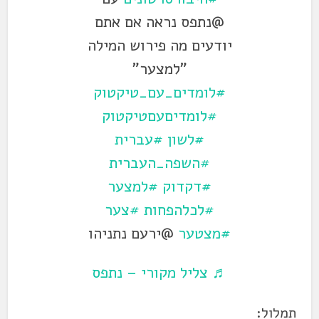
@נתפס נראה אם אתם
יודעים מה פירוש המילה
"למצער"
#לומדים_עם_טיקטוק
#לומדיםעםטיקטוק
#לשון
#עברית
#השפה_העברית
#דקדוק
#למצער
#לכלהפחות
#צער
#מצטער
@ירעם נתניהו
♬ צליל מקורי – נתפס
תמלול: