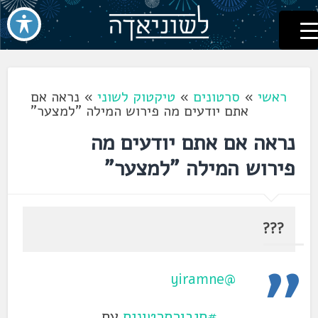
לשוניאדה
עברית. לשון. שפה
דלג
לתוכן
ראשי
»
סרטונים
»
טיקטוק לשוני
»
נראה אם
אתם יודעים מה פירוש המילה "למצער"
נראה אם אתם יודעים מה
פירוש המילה "למצער"
???
@yiramne
#חיבורסרטונים
עם