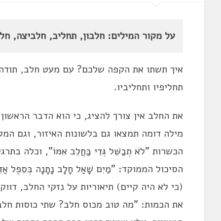
על מקור המילים: חלבון, תחליב, חלביצה, חלב
איך תשתו את הקפה שלכם? עם מעט חלב, תודה.
תחליפיו ותחליביו.
את החלב אין צורך להציג, כי הוא הדבר הראשו
מילה דומה תמצאו גם בלשונות האיזור, וגם המ
הכשרות "לֹא תְבַשֵּׁל גְּדִי בַּחֲלֵב אִמּוֹ", ו
הסיכול הממוקד: "מַיִם שָׁאַל חָלָב נָתָנָה בְּסֵפֶל 
(כי לא היה קיים) תיאוריות על נזקי החלב, דוו
את הכמות: "מה טוב מכוס חלב? שתי כוסות חלב" 