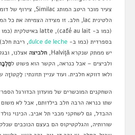
בספרדית (כמו ב-
dulce de leche
יש ממתק שנקרא Halviţă,
חלביצה
אצלנו, ובגל
ולביצים – אבל כנראה, הקשר הוא פשוט ל
חַלְבָה
ולאו דווקא חלבית. ועוד עניין תזונתי: לַקְטוֹזָה
השחקנים המוכשרים של מועדון הכדורגל הספרדי
שתו כנראה הרבה חלב בילדותם, אבל לא משום כך 
ההבדל, גם לשחקני מכבי תל אביב. הכינוי נול
שורותיה, והגלקטיקוס הם בעצם הכוכבים שנלקח