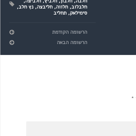
חלבה
,
חלבון
,
חלביץ
,
חלביצה
,
חלבלוב
,
חלווה
,
חליבצה
,
נץ חלב
,
סימילאק
,
תחליב
הרשומה הקודמת
הרשומה הבאה
*