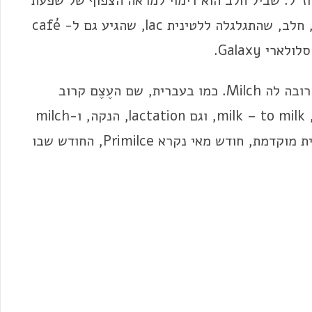
ן חז"ל. שביל חלב הוא דימוי למראה הצפוף של שפעת
גרמי-השמיים. כן, גלקסיה היא מן היוונית gala, חלב, שהתגלגלה ללטינית lac, שהגיע גם ל- café
האנגלית העדיפה את המילה milk, ובגרמנית הקרובה לה Milch. כמו בעברית, שם העֶצֶם קרוב
בצלילו גם לפעולות הקשורות בו: חָלָב – לחלוב, milk – to milk, וגם lactation, הנקה, ו-milch
באנגלית, כשם-תואר, פירושו מניב חלב. באנגלית מוקדמת, חודש מאי נקרא Primilce, החודש שבו