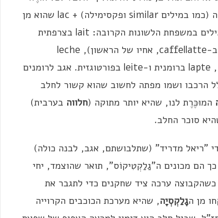
צעיר מוכר היטב המותג Similac, צירוף של דומה (כמו במילים similar ופקסימילה) + lac שהוא מן
הלטינית lac, חלב. זו מצידה הצמיחה את כל המילים במשפחת הלשונות הקרובה: lait בצרפתית
(כמו ב- café au lait), latte באיטלקית (כמו ב-caffellatte, אחיו של הראשון), leche
, ריבת חלב), lapte ברומנית ו-leite בפורטוגזית. אגב לרומנים
ל הרכבו ושמו מפתה לחשוב שהוא קשור לחלב
המוּכֶּרֶת לנו, שהיא יותר מתוקה (
חלווה
בערבית)
 שהיא סוכר החלב.
 "ריאל מדריד" (שתלבושתם, אגב, לבנה כולה)
הם מכונים ה"גַלַקְטִיקוֹס", תואר שהוצמד, יחי
ד כשהקבוצה ערכה ציד שחקנים כדי לתגבר את
ו מן ה
גָלַקְסְיָה
, שהיא מערכת הכוכבים הקרוייה