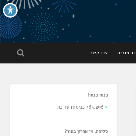
ר מורים
צרו קשר
כנסו כנסו!
365,296 כניסות עד כה
סליחה, מי אחרון בתור?