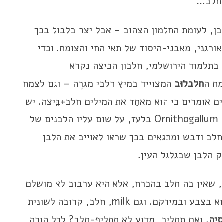
 חלב…
ן, לעומת החלמון הצהוב – אבל יצר בלבול בכך
 אורגני, מאבני-היסוד של תאי החי והצומח. וכדי
בתלמוד הירושלמי, חלבון הביצה נקרא
ח ה
חלבלוּב
המצוייד במיץ חלבי מגרֶה – וגם לצמח
ם אומרים כי הוא מאחֵד את המילים חלב+בֵּיצה. יש
, Ornithogallum בלעז, על שום עליו הלבנים של
לב ודבש ומתגאים בכך שראו לאוייב את הלבן
לק הלבן שבגלגל העין.
, שאין בה חלב בהכרח, אלא היא ערבוב לא מושלם
של שני נוזלים, כמו שמן ומים. ההקשר לחלב הוא בצבע ובמירקם. וגם milk, חלב, קרובה לשונית
סיה
. ואם תחליב, מדוע לא תחליף-חלב? לכל הורֶה