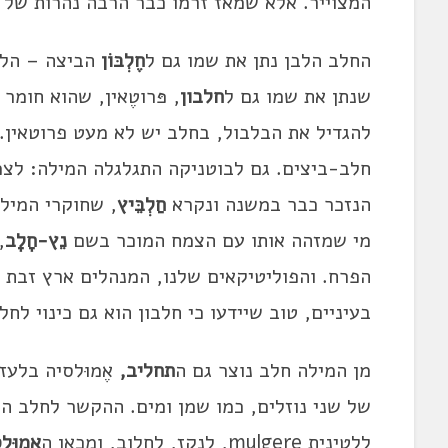
המצוייר. אלא שמאז זרמו כבר הרבה נהרות של
החלב הלבן נתן את שמו גם ל
חֶלְבּוֹן
הביצה – הלב
שנתן את שמו גם ל
חלבון
, פּרוטֶאין, שהוא חומר
להגדיל את הבלבול, בחלב יש לא מעט פרוטאין. 
חלב-ביצים. גם לבוטניקה התגלגלה המילה: לצמ
הנזכר כבר במשנה ונקרא
חַלְבֵּיץ
, שחוקרי המילי
מי שמזהה אותו עם הצמח המוכר בשם
נֵץ-חָלָב
הפרח. והפוליטיקאים שלנו, המנהלים ארץ זבת ח
בעיניים, טוב שיידעו כי חלבון הוא גם כינוי לח
מן המילה חלב נוצר גם ה
תחליב,
אֶמוּלסיה בלעז
ללטינית mulgere, לנקֵז, לחלוב, ומכאן ה
אמוּל