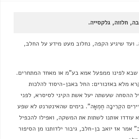
ה, חלווה, גלקסייה.
 ועד שיגיע הקפה, נחלוב מעט מידע על החלב,
ן שבא לפינו ממפעל אמא בע"מ או מאחד המתחרים.
קרא מלא באזכורים: החל באבן-היסוד להלכות
כלה בתרגיל ההסחה שעשתה יעל אשת הקיני לסיסרא, לפני
אַדִּירִים הִקְרִיבָה חֶמְאָה". בימים שהאינטרנט לא שפע
קא עודדו אותנו לשתות את המשקה, ואפילו להכפיל
אמר אז יואב בן-חלב, גיבור ילדותנו מן הסיפור