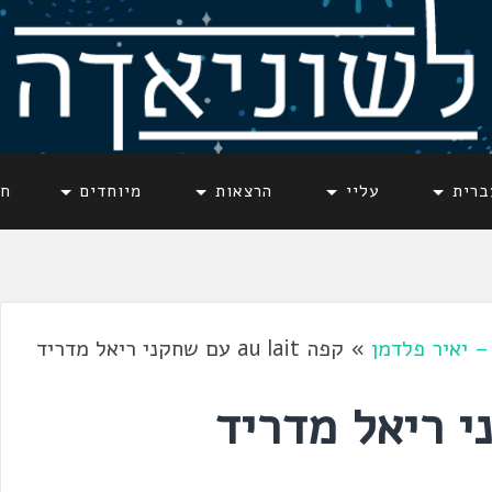
ברית
עליי
הרצאות
מיוחדים
חד
– יאיר פלדמן
»
קפה au lait עם שחקני ריאל מדריד