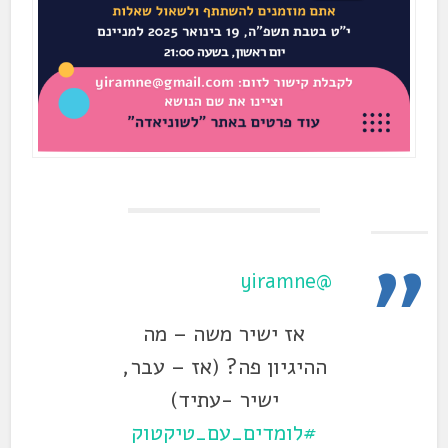
@yiramne
אז ישיר משה – מה
ההיגיון פה? (אז – עבר,
ישיר -עתיד)
#לומדים_עם_טיקטוק