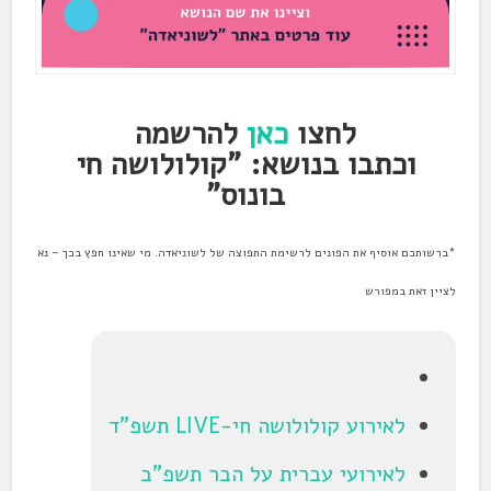
לחצו
כאן
להרשמה
וכתבו בנושא: "
קולולושה חי
בונוס
"
*ברשותכם אוסיף את הפונים לרשימת התפוצה של לשוניאדה. מי שאינו חפץ בכך – נא
לציין זאת במפורש
לאירוע קולולושה חי-LIVE תשפ"ד
לאירועי עברית על הבר תשפ"ב