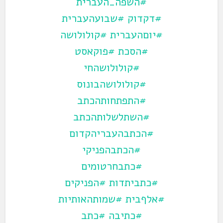
#השפה_העברית
#דקדוק
#שבועהעברית
#יוםהעברית
#קולולושה
#הסכת
#פוקאסט
#קולולושהחי
#קולולושהבונוס
#התפתחותהכתב
#השתלשלותהכתב
#הכתבהעבריהקדום
#הכתבהפניקי
#כתבחרטומים
#כתביתדות
#הפניקים
#אלףבית
#שמותהאותיות
#כתיבה
#כתב