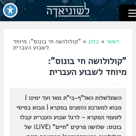
לשוניאדה
עברית. לשון. שפה
דלג
לתוכן
ראשי
»
בלוג
»
"קולולושה חי בונוס": מיוחד
לשבוע העברית
"קולולושה חי בונוס":
מיוחד לשבוע העברית
השתלשלות האל"ף-בי"ת מאז ועד ימינו |
מבוא למערכת הזמנים במקרא | מבוא בסיסי
לטעמי המקרא – לרגל שבוע העברית קבלו
בונוס: שלושה פרקים "חיים" (LIVE) של