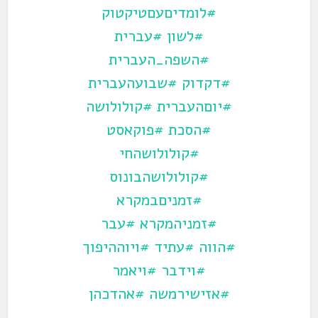
#לומדיםעםטיקטוק
#לשון
#עברית
#השפה_העברית
#דקדוק
#שבועהעברית
#יוםהעברית
#קולולושה
#הסכת
#פוקאסט
#קולולושהחי
#קולולושהבונוס
#זמניםבמקרא
#זמניהמקרא
#עבר
#הווה
#עתיד
#ויוההיפוך
#וידבר
#ויאמר
#אזישירמשה
#אהדכהן