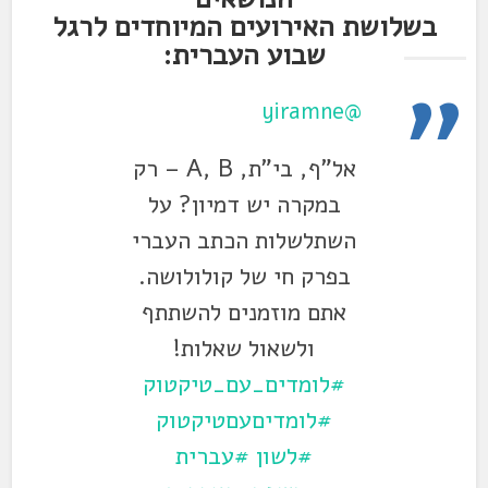
בשלושת האירועים המיוחדים לרגל
שבוע העברית:
@yiramne
אל"ף, בי"ת, A, B – רק
במקרה יש דמיון? על
השתלשלות הכתב העברי
בפרק חי של קולולושה.
אתם מוזמנים להשתתף
ולשאול שאלות!
#לומדים_עם_טיקטוק
#לומדיםעםטיקטוק
#לשון
#עברית