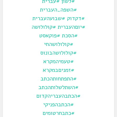
#לשון
#עברית
#השפה_העברית
#דקדוק
#שבועהעברית
#יוםהעברית
#קולולושה
#הסכת
#פוקאסט
#קולולושהחי
#קולולושהבונוס
#טעמיהמקרא
#זמניםבמקרא
#התפתחותהכתב
#השתלשלותהכתב
#הכתבהעבריהקדום
#הכתבהפניקי
#כתבחרטומים