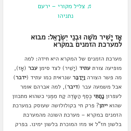
♬ צליל מקורי – ירעם
נתניהו
אָז יָשִׁיר מֹשֶׁה וּבְנֵי יִשְׂרָאֵל: מבוא
למערכת הזמנים במקרא
מערכת הזמנים של המקרא היא חידה: למה
מופיעה צורת
עתיד
(יָשִׁיר) לצד סימן
עבר
(אָז),
מה פשר הצורה
וַיְדַבֵּר
שנראית כמו עתיד (
ידבר
)
אבל משמעה עבר (
דיבר
), למה אברהם אומר
לעפרון
נָתַתִּי
כֶּסֶף הַשָּׂדֶה קַח מִמֶּנִּי כשהוא מתכוון
שהוא
ייתן
? פרק חי בקולולושה שעוסק במערכת
הזמנים במקרא – מערכת השונה מהמערכת
בלשון חז"ל או מזו המוכרת בלשון ימינו. בפרק